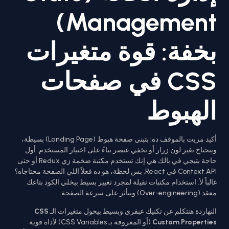
Management)
بخفة: قوة متغيرات
CSS في صفحات
الهبوط
أكيد مريت بالموقف ده: بتبني صفحة هبوط (Landing Page) بسيطة،
وبتحتاج تغير لون زرار أو تخفي عنصر بناءً على اختيار المستخدم. أول
حاجة بتيجي في بالك هي إنك تستخدم مكتبة ضخمة زي Redux أو حتى
Context API في React. بس لحظة، هو ده فعلاً اللي الصفحة محتاجاه؟
غالباً لأ. استخدام مكتبات تقيلة لمجرد تغيير بسيط بيخلي الكود بتاعك
معقد (Over-engineering) وبيأثر على سرعة الصفحة.
النهاردة هنتكلم عن تكنيك عبقري وبسيط بيحول متغيرات الـ
CSS
Custom Properties
(أو المعروفة بـ CSS Variables) لأداة قوية