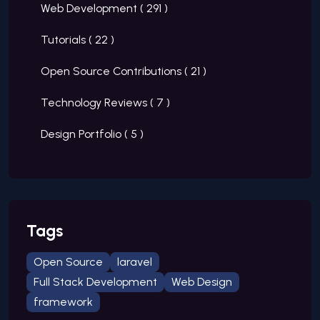
Web Development (
291
)
Tutorials (
22
)
Open Source Contributions (
21
)
Technology Reviews (
7
)
Design Portfolio (
5
)
Tags
Open Source
laravel
Full Stack Development
Web Design
framework