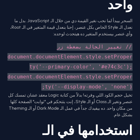
واحد
السحر بيبدأ لما نحب نغير القيمة دي من خلال الـ JavaScript. بدل ما
نعدل الـ Style الخاص بكل عنصر، إحنا بنعدل قيمة المتغير في الـ Root،
وأي عنصر بيستخدم المتغير ده هيتحدث لوحده:
// تغيير الحالة بضغطة زر
document.documentElement.style.setProper
ty('--primary-color', '#e74c3c');
document.documentElement.style.setProper
ty('--display-mode', 'none');
تخيل حجم الكود اللي وفرته! بدلاً من كتابة Logic معقد عشان تمسك كل
عنصر وتغير الـ Class أو الـ Style، إنت بتتحكم في "ثوابت" الصفحة كلها
من مكان واحد. ده بيفيدك جداً في عمل الـ Dark Mode أو الـ Theming
بشكل عام.
استخدامها في الـ