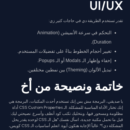
UI/UX
تقدر تستخدم الطريقة دي في حاجات كتير زي:
التحكم في سرعة الأنميشن (Animation
Duration).
تغيير أحجام الخطوط بناءً على تفضيلات المستخدم.
إخفاء وإظهار الـ Modals أو الـ Popups.
تبديل الألوان (Theming) بين نمطين مختلفين.
خاتمة ونصيحة من أخ
يا صديقي، البرمجة مش بس إنك تستخدم أحدث المكتبات، البرمجة هي
إنك تختار الأداة المناسبة للمشكلة. الـ CSS Custom Properties أداة
مظلومة ومسحور فيها، وبتخليك تكتب كود أنظف وأسرع. نصيحتي ليك:
قبل ما تحمل مكتبة جديدة، اسأل نفسك "هل الـ CSS لوحده يقدر يحل
المشكلة دي؟". غالباً الإجابة هتكون أيوة. اتعلم أساسيات الـ CSS كويس،