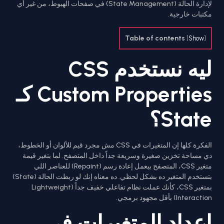
لإدارة الحالة (State Management) في صفحات الهبوط، من غير أي
مكتبات خارجية.
Table of contents
[
Show
]
ليه نستخدم CSS
Custom Properties كـ
State؟
الفكرة كلها إن المتغيرات في CSS مش مجرد قيم للألوان أو الخطوط،
دي مساحة تخزين صغيرة وسريعة جداً داخل المتصفح. لما بتغير قيمة
متغير CSS، المتصفح بيعمل إعادة رسم (Repaint) للعناصر اللي
بتستخدم المتغير ده بشكل لحظي. ده معناه إنك لو ربطت الحالة (State)
بمتغير CSS، كأنك عملت نظام تفاعلي خفيف جداً (Lightweight
Interaction) بأقل مجهود برمجي.
إعداد المتغيرات في