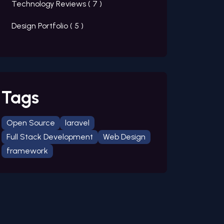
Technology Reviews (
7
)
Design Portfolio (
5
)
Tags
Open Source
laravel
Full Stack Development
Web Design
framework