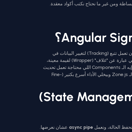
هي الطريقة الجديدة والفعالة عشان تعمل تتبع (Tracking) لتغيير البيانات في
التطبيق بتاعك. الفكرة ببساطة إن الـ Signal هي عبارة عن "غلاف" (Wrapper) لقيمة معينة،
وأنجلر بمجرد ما القيمة دي تتغير، بيفهم لوحده إيه الـ Components اللي محتاجة تعمل تحديث
(Re-render). ده بيشيل من على كتافك عبء الـ Zone.js وبيخلي الأداء أسرع بكتير (Fine-
إدارة الحالة (State Management)
فظ الحالة، ونعمل
async pipe
عشان نعرضها.