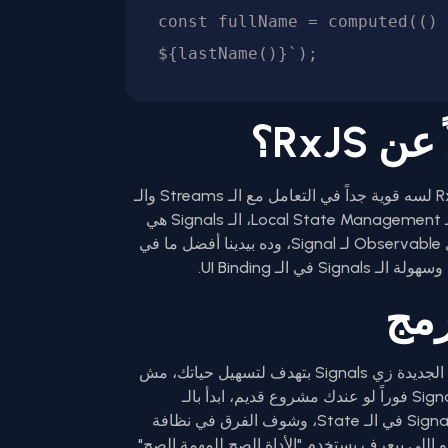
const fullName = computed(() 
RxJS؟
سؤال مهم جداً. هل RxJS ماتت؟ الإجابة لأ. RxJS لسه قوية جداً في التعامل مع الـ Streams والـ
API Calls زي الـ HTTP Requests. لكن في الـ Local State Management، الـ Signals هي
عشان تحول أي Observable لـ Signal، وده بيدينا أفضل ما في
رمج
يا صاحبي، التكنولوجيا بتطور بسرعة، والأنظمة الجديدة زي Signals بتهدف لتسهيل حياتك، مش
لزيادة تعقيدها. ما تحاولش تنقل كل حاجة لـ Signals فوراً لو عندك مشروع قديم، ابدأ بالـ
Components الجديدة، جرب تعتمد على الـ Signals في الـ State، وشوف الفرق في نظافة
المبرمج الشاطر هو اللي بيعرف يستخدم "الأداة الصح للمهمة الصح".