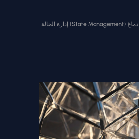
إدارة الحالة (State Management) في أنجلر بدون وجع دماغ RxJS: دليل استخدام Angular Signals لو كنت مبرمج Angular بقالك فترة، أكيد