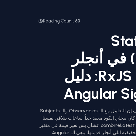
Reading Count:
63
الحالة (State
Management) في أنجلر
بدون وجع دماغ RxJS: دليل
لو كنت مبرمج Angular بقالك فترة، أكيد عارف إن التعامل مع الـ Observables والـ Subjects
ي RxJS عشان تعمل State Management كان بيخلي الكود معقد جداً. ساعات بنلاقي نفسنا
غرقانين في الـ operators زي switchMap و combineLatest عشان بس نغير قيمة في متغير
ونسمعه في الـ UI. النهاردة هنتكلم عن الثورة الحقيقية اللي أنجلر قدمتها، وهي الـ Angular