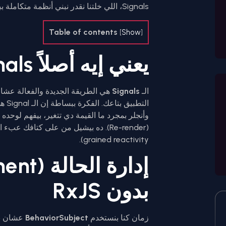
Signals، اللي خلتنا نقدر نبني أنظمة متكاملة ببساطة ومن غير ما نحتاج نكتب أكواد معقدة.
Table of contents
[
Show
]
يعني إيه أصلاً Angular Signals؟
الـ
Signals
grained reactivity).
بدون RxJS
زمان كنا بنستخدم
BehaviorSubject
عشان نح