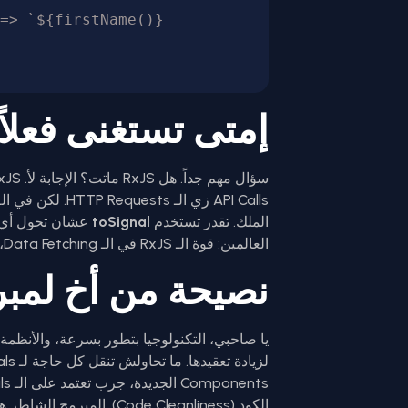
=> `${firstName()} 
إمتى تستغنى فعلاً عن 
الملك. تقدر تستخدم
toSignal
العالمين: قوة الـ RxJS في الـ Data Fetching، وسهولة الـ Signals في الـ UI Binding.
نصيحة من أخ لمب
الكود (Code Cleanliness). 