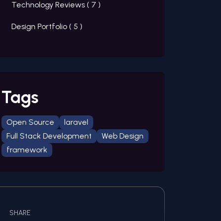
Technology Reviews (
7
)
Design Portfolio (
5
)
Tags
Open Source
laravel
Full Stack Development
Web Design
framework
SHARE