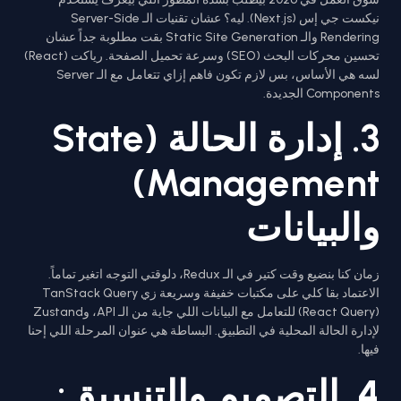
نيكست جي إس (Next.js). ليه؟ عشان تقنيات الـ Server-Side
Rendering والـ Static Site Generation بقت مطلوبة جداً عشان
تحسين محركات البحث (SEO) وسرعة تحميل الصفحة. رياكت (React)
لسه هي الأساس، بس لازم تكون فاهم إزاي تتعامل مع الـ Server
Components الجديدة.
3. إدارة الحالة (State
Management)
والبيانات
زمان كنا بنضيع وقت كتير في الـ Redux، دلوقتي التوجه اتغير تماماً.
الاعتماد بقا كلي على مكتبات خفيفة وسريعة زي TanStack Query
(React Query) للتعامل مع البيانات اللي جاية من الـ API، وZustand
لإدارة الحالة المحلية في التطبيق. البساطة هي عنوان المرحلة اللي إحنا
فيها.
4. التصميم والتنسيق: