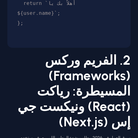
  return `أهلاً بك يا 
${user.name}`;

2. الفريم وركس
(Frameworks)
المسيطرة: رياكت
(React) ونيكست جي
إس (Next.js)
سوق العمل في 2026 بيطلب بشدة المطور اللي بيعرف يستخدم