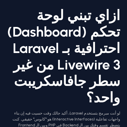
ازاي تبني لوحة
تحكم (Dashboard)
احترافية بـ Laravel
Livewire 3 من غير
سطر جافاسكريبت
واحد؟
لو أنت مبرمج بتستخدم Laravel، أكيد جالك وقت حسيت فيه إن بناء
واجهات تفاعلية (Interactive Interfaces) هو "كابوس" حقيقي. كنت
بتضطر تقسم وقتك بين الـ Backend في PHP وبين الـ Frontend