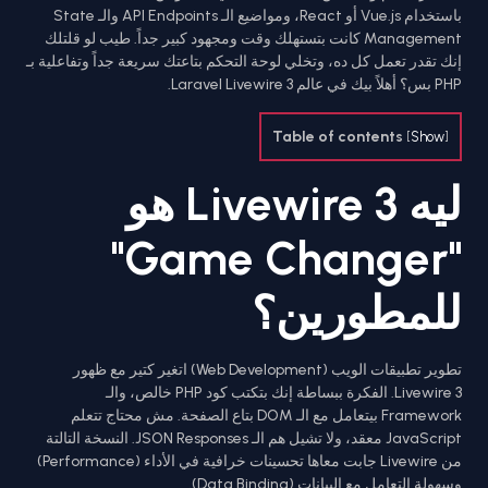
باستخدام Vue.js أو React، ومواضيع الـ API Endpoints والـ State
Management كانت بتستهلك وقت ومجهود كبير جداً. طيب لو قلتلك
إنك تقدر تعمل كل ده، وتخلي لوحة التحكم بتاعتك سريعة جداً وتفاعلية بـ
PHP بس؟ أهلاً بيك في عالم Laravel Livewire 3.
Table of contents
[
Show
]
ليه Livewire 3 هو
"Game Changer"
للمطورين؟
تطوير تطبيقات الويب (Web Development) اتغير كتير مع ظهور
Livewire 3. الفكرة ببساطة إنك بتكتب كود PHP خالص، والـ
Framework بيتعامل مع الـ DOM بتاع الصفحة. مش محتاج تتعلم
JavaScript معقد، ولا تشيل هم الـ JSON Responses. النسخة التالتة
من Livewire جابت معاها تحسينات خرافية في الأداء (Performance)
وسهولة التعامل مع البيانات (Data Binding).