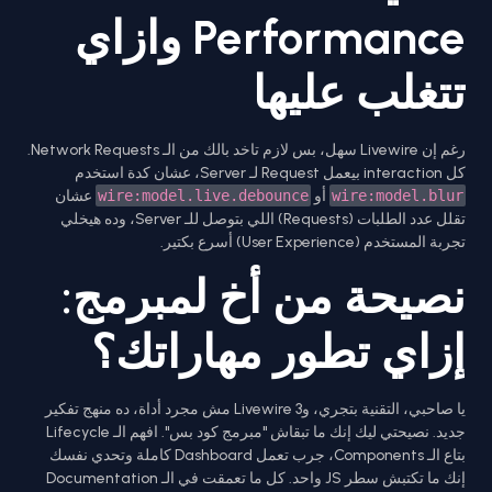
Performance وازاي
تتغلب عليها
رغم إن Livewire سهل، بس لازم تاخد بالك من الـ Network Requests.
كل interaction بيعمل Request لـ Server، عشان كدة استخدم
wire:model.blur
أو
wire:model.live.debounce
عشان
تقلل عدد الطلبات (Requests) اللي بتوصل للـ Server، وده هيخلي
تجربة المستخدم (User Experience) أسرع بكتير.
نصيحة من أخ لمبرمج:
إزاي تطور مهاراتك؟
يا صاحبي، التقنية بتجري، وLivewire 3 مش مجرد أداة، ده منهج تفكير
جديد. نصيحتي ليك إنك ما تبقاش "مبرمج كود بس". افهم الـ Lifecycle
بتاع الـ Components، جرب تعمل Dashboard كاملة وتحدي نفسك
إنك ما تكتبش سطر JS واحد. كل ما تعمقت في الـ Documentation