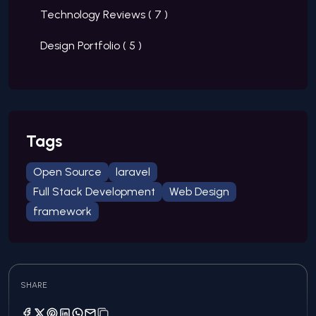
Technology Reviews (
7
)
Design Portfolio (
5
)
Tags
Open Source
laravel
Full Stack Development
Web Design
framework
SHARE