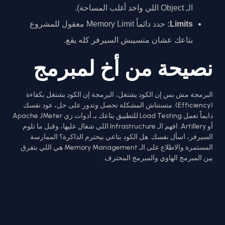
الـ Object اللي واخد أغلب المساحة).
Limits:
حدد دائماً Memory Limit معقول للمشروع
بتاعك عشان متسيبش السيرفر كله يقع.
نصيحة من أخ لمبرمج
البرمجة مش بس إن الكود يشتغل، البرمجة إن الكود يشتغل بكفاءة
(Efficiency). متستناش المشكلة تحصل وتدور على حل، عود نفسك
دايماً تعمل Load Testing للتطبيق بتاعك بـ أدوات زي Apache JMeter
أو Artillery. افهم الـ Infrastructure اللي شغال عليها، وقبل ما تلوم
السيرفر، اسأل نفسك: هل الكود بتاعي بيحترم الذاكرة؟ الممارسة
المستمرة والاطلاع على الـ Memory Management هي اللي بتفرق
بين المبرمج الهاوي والمبرمج المحترف.