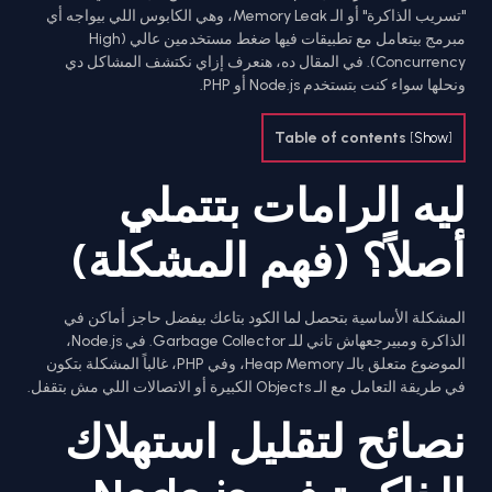
"تسريب الذاكرة" أو الـ Memory Leak، وهي الكابوس اللي بيواجه أي
مبرمج بيتعامل مع تطبيقات فيها ضغط مستخدمين عالي (High
Concurrency). في المقال ده، هنعرف إزاي نكتشف المشاكل دي
ونحلها سواء كنت بتستخدم Node.js أو PHP.
Table of contents
[
Show
]
ليه الرامات بتتملي
أصلاً؟ (فهم المشكلة)
المشكلة الأساسية بتحصل لما الكود بتاعك بيفضل حاجز أماكن في
الذاكرة ومبيرجعهاش تاني للـ Garbage Collector. في Node.js،
الموضوع متعلق بالـ Heap Memory، وفي PHP، غالباً المشكلة بتكون
في طريقة التعامل مع الـ Objects الكبيرة أو الاتصالات اللي مش بتقفل.
نصائح لتقليل استهلاك