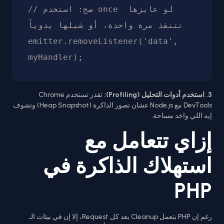
// صح: استخدم once لو عايزها 
تتنفذ مرة واحدة، أو شيلها يدوياً

emitter.removeListener('data', 
3. استخدم أدوات التحليل (Profiling):
تقدر تستخدم Chrome
DevTools مع Node.js عشان تصور الذاكرة (Heap Snapshot) وتشوف
إيه اللي واخد مساحة.
إزاي تتعامل مع
استهلاك الذاكرة في
PHP
رغم إن PHP بتعمل Cleanup بعد كل Request، إلا إن في بيئات الـ