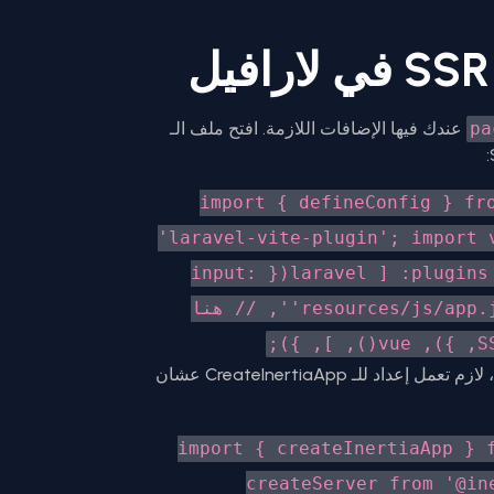
pa
عندك فيها الإضافات اللازمة. افتح ملف الـ
import { defineConfig } fr
'laravel-vite-plugin'; import 
export default defineConfig({ plugins: [ laravel({ input:
'resources/js/app.js', ssr: 'resources/js/ssr.js', // هنا
، لازم تعمل إعداد للـ CreateInertiaApp عشان
import { createInertiaApp } 
createServer from '@in