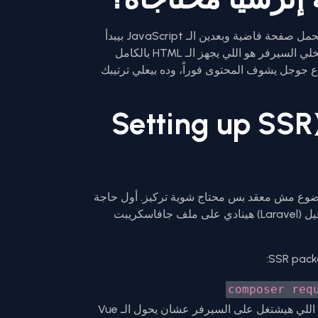
بص يا سيدي، في الـ SPA التقليدي، المتصفح بيحمل صفحة فاضية وبعدين الـ JavaScript بيبدأ
يبني الصفحة عندك على الجهاز. لكن الـ SSR بيخلي السيرفر هو اللي يجهز الـ HTML بالكامل
ه جاهز للمتصفح. ده بيخلي الـ Crawler بتاع جوجل يشوف المحتوى فوراً، وده بيعلي ترتيبك
تجهيز بيئة العمل (Setting up SSR
نرشيا، الموضوع مش معقد بس محتاج شوية تركيز. أول حاجة
محتاجينها هي Node.js على السيرفر، لأن لارافيل (Laravel) هينادي على ملف جافاسكريبت
composer req
. ده الملف اللي هيشتغل على السيرفر عشان يحول الـ Vue