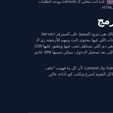
np
. كدة أنت بتخلي الـ Laravel بيوجه الطلبات
رمج
بص يا هندسة، الـ SSR تقنية ممتازة، بس خلي بالك هي بتزود الضغط على السيرفر (Server
كل الصفحات محتاجة SSR. الصفحات اللي فيها محتوى ثابت ومهم للأرشفة زي الـ
Landing Pages أو صفحات المقالات (Blogs) هي دي اللي تستاهل تتعب فيها وتطبق عليها SSR.
صفحات الداشبورد (Dashboard) أو الحاجات اللي بعد تسجيل الدخول، ممكن تسيبها SPA عادي
طور نفسك دايماً في فهم الـ Lifecycle بتاع الـ Vue والـ Laravel، لأن كل ما فهمت "خلف
ل التقنية أسرع وتكتب كود أداءه عالي.