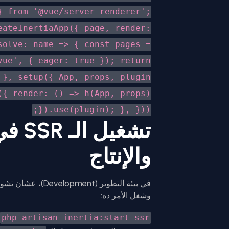
} from '@vue/server-renderer';
eateInertiaApp({ page, render:
solve: name => { const pages =
vue', { eager: true }); return
 }, setup({ App, props, plugin
({ render: () => h(App, props)
}).use(plugin); }, }));
تشغيل
والإنتاج
وشغل الأمر ده:
php artisan inertia:start-ssr