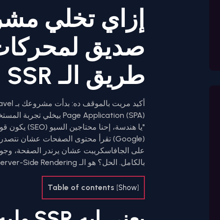
صديق لمحركات
طريق الـ SSR
Page Application (SPA) بي
"يا هندسة، إحنا
على الجافاسكريبت عشان يرندر الصفحة، وجوج
بالكامل. الحل؟ هو الـ Server-Side Rendering أو (SSR).
Table of contents
[
Show
]
يعني إيه SSR وليه إنرشيا محتاجاه؟