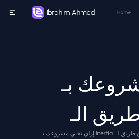
Ibrahim Ahmed
Home
 Inertia صديق
إزاي تخلي مشروعك بـ Inertia صديق لمحركات البحث عن طريق الـ SSR أكيد مريت بالموقف ده: بدأت مشروعك بـ Laravel و Inertia.js، الدنيا