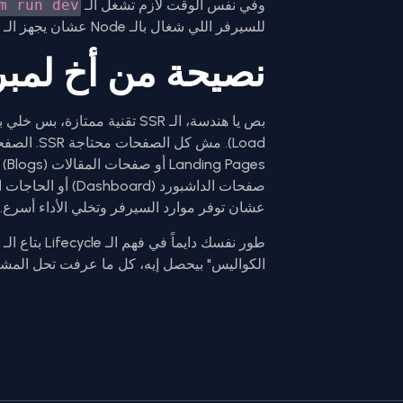
وفي نفس الوقت لازم تشغل الـ
m run dev
للسيرفر اللي شغال بالـ Node عشان يجهز الـ HTML.
نصيحة من أخ لمب
Load). مش 
عشان توفر موارد السيرفر وتخلي الأداء أسرع.
الكواليس" بيحصل إيه، كل ما عرفت تحل المشاك