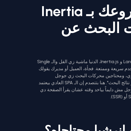
إزاي تخلي مشروعك بـ Inertia
 البحث عن
أكيد مريت بالموقف ده: بدأت مشروعك بـ Laravel و Inertia.js، الدنيا ماشية زي الفل والـ Single
خلي تجربة المستخدم سريعة وممتعة. فجأة، العميل أو مديرك يقولك
 محتاجين السيو (SEO) يكون قوي، ومحتاجين محركات البحث زي جوجل
(Google) تقرأ محتوى الصفحات عشان نتصدر نتائج البحث". هنا بتتصدم إن الـ SPA العادي بيعتمد
ل مش دايماً بياخد وقته عشان يقرأ الصفحة دي