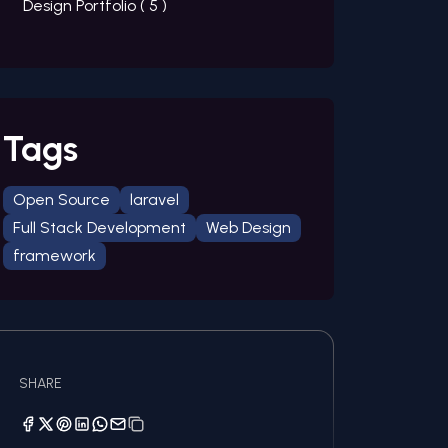
Design Portfolio (
5
)
Tags
Open Source
laravel
Full Stack Development
Web Design
framework
SHARE