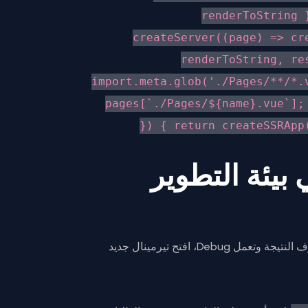
renderToString 
createServer((page) => cr
renderToString, re
import.meta.glob('./Pages/**/*.
pages[`./Pages/${name}.vue`];
}) { return createSSRApp
 الـ SSR في بيئة التطوير
في بيئة التطوير (Development)، عشان تشوف النتيجة وتعمل Debug، افتح تيرمينال جديد