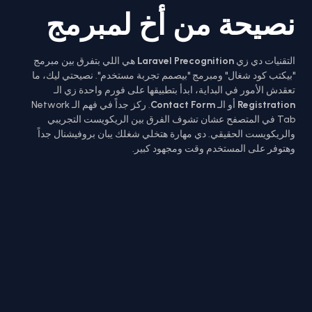
نصيحة من أخ لمبرمج
التقنيات دي زي
Laravel Precognition
هي اللي بتفرق بين مبرمج
"بيكتب كود شغال" ومبرمج "بيصمم تجربة مستخدم". نصيحتي ليك، ما
تعقدش الأمور في البداية، ابدأ بتطبيقها على فورم واحدة زي الـ
Registration
أو الـ
Contact Form
. ركز جداً في فهم الـ Network
Tab في المتصفح عشان تشوف الفرق بين الريكويست التجريبي
والريكويست الحقيقي. دي مهارة هتخلي شغلك يبان بروفيشنال جداً
وهتوفر على المستخدم وقت ومجهود كبير.