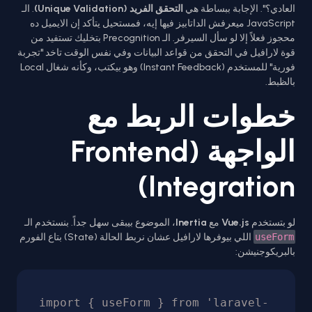
العادي؟". الإجابة ببساطة هي
التحقق الفريد (Unique Validation)
. الـ
JavaScript ميعرفش الداتابيز فيها إيه، فمستحيل يتأكد إن الايميل ده
محجوز فعلاً إلا لو سأل السيرفر. الـ Precognition بتخليك تستفيد من
قوة لارافيل في التحقق من قواعد البيانات وفي نفس الوقت تاخد "تجربة
فورية" للمستخدم (Instant Feedback) وهو بيكتب، وكأنه شغال Local
بالظبط.
خطوات الربط مع
الواجهة (Frontend
Integration)
لو بتستخدم
Vue.js
مع
Inertia
، الموضوع بيبقى سهل جداً. بنستخدم الـ
useForm
اللي بيوفرها لارافيل عشان نربط الحالة (State) بتاع الفورم
بالبريكوجنيشن:
import { useForm } from 'laravel-