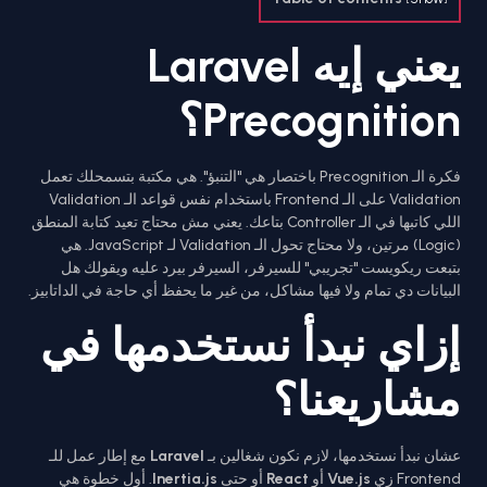
يعني إيه Laravel
Precognition؟
فكرة الـ Precognition باختصار هي "التنبؤ". هي مكتبة بتسمحلك تعمل
Validation على الـ Frontend باستخدام نفس قواعد الـ Validation
اللي كاتبها في الـ Controller بتاعك. يعني مش محتاج تعيد كتابة المنطق
(Logic) مرتين، ولا محتاج تحول الـ Validation لـ JavaScript. هي
بتبعت ريكويست "تجريبي" للسيرفر، السيرفر بيرد عليه ويقولك هل
البيانات دي تمام ولا فيها مشاكل، من غير ما يحفظ أي حاجة في الداتابيز.
إزاي نبدأ نستخدمها في
مشاريعنا؟
عشان نبدأ نستخدمها، لازم نكون شغالين بـ
Laravel
مع إطار عمل للـ
Frontend زي
Vue.js
أو
React
أو حتى
Inertia.js
. أول خطوة هي