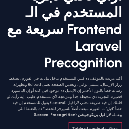
المستخدم في الـ
Frontend سريعة مع
Laravel
Precognition
أكيد مريت بالموقف ده كتير: المستخدم يدخل بيانات في الفورم، يضغط
زرار الإرسال، يستنى ثواني، وبعدين الصفحة تعمل Reload وتظهرله
رسالة خطأ باللون الأحمر إن الايميل ده موجود قبل كدة أو إن الباسورد
قصيرة. التجربة دي محبطة جداً ومزعجة لأي مستخدم. طيب، إيه رأيك لو
قلتلك إن فيه طريقة تخلي لارافيل (Laravel) يقول للمستخدم إن فيه
خطأ "قبل" ما الفورم تتبعت أصلاً للسيرفر للحفظ؟ ده بالضبط اللي
بيعمله
لارافيل بريكوجنيشن (Laravel Precognition)
.
Table of contents
[
Show
]