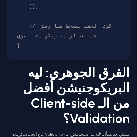
    ]);

    // كود الحفظ بيتحط هنا ومش 
هيتنفذ لو ده ريكويست تنبؤي

}
الفرق الجوهري: ليه
البريكوجنيشن أفضل
من الـ Client-side
Validation؟
ممكن حد يسأل: "ليه ما أستخدمش الـ Validation بتاع الجافاسكريبت