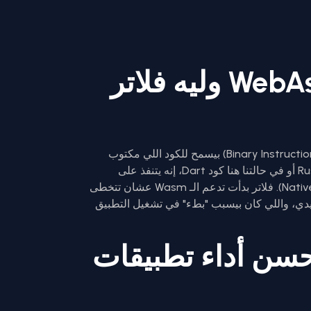
يعني إيه WebAssembly وليه فلاتر
الـ WebAssembly هو تنسيق ثنائي (Binary Instruction Format) بيسمح للكود اللي مكتوب
بلغات تانية غير الـ JavaScript، زي C++ أو Rust أو في حالتنا هنا كود Dart، إنه يتنفذ على
المتصفح بسرعة قريبة جداً من سرعة النيف (Native). فلاتر بدأت تدعم الـ Wasm عشان تتخطى
ة كود الدارت للـ JavaScript التقليدي، واللي كان بيسبب "بطء" في تشغيل التطبيق
 الـ Wasm بيحسن أداء تطبيقات