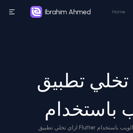
Ibrahim Ahmed
Home
طبيق Flutter بتاعك طيارة على
ازاي تخلي تطبيق Flutter بتاعك طيارة على الويب باستخدام WebAssembly (Wasm) أكيد كـ مبرمج فلاتر (Flutter Developer)، جربت في مرة