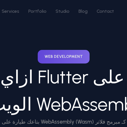
Services
Portfolio
Studio
Blog
Contact
WEB DEVELOPMENT
ازاي تخلي ت
WebAssembly (Was)