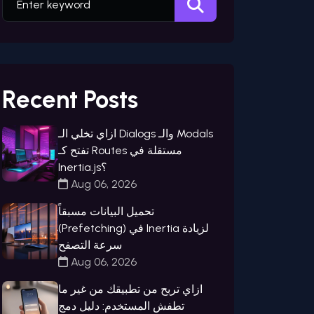
Recent Posts
ازاي تخلي الـ Dialogs والـ Modals
تفتح كـ Routes مستقلة في
Inertia.js؟
Aug 06, 2026
تحميل البيانات مسبقاً
(Prefetching) في Inertia لزيادة
سرعة التصفح
Aug 06, 2026
ازاي تربح من تطبيقك من غير ما
تطفش المستخدم: دليل دمج