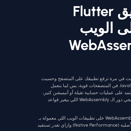
ازاي تخلي تطبيق Flutter
ى الويب
م WebAssembly
برمج فلاتر (Flutter Developer)، جربت في مرة ترفع تطبيقك على المتصفح وحسيت
إن الأداء مش بنفس سلاسة الموبايل. الـ JavaScript في المتصفحات قوية، بس لما بنعمل
 معقدة (Complex Applications) بتعتمد على عمليات حسابية تقيلة أو أنيميشن كتير،
المتصفح بيبدأ يتقل والـ Frame rate بيقع. هنا بيجي دور الـ WebAssembly اللي بيغير قواعد
في المقال ده، هنتكلم عن إزاي الـ WebAssembly (Wasm) خلى تطبيقات الويب اللي معمولة بـ
Flutter توصل لمستوى الأداء بتاع التطبيقات الأصلية (Native Performance) وازاي تقدر تستفيد