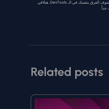
ابدأ جرب تحويل مشاريعك الحالية لـ Wasm، وشوف الفرق بنفسك في الـ DevTools، هتلاقي
داً.
Related posts