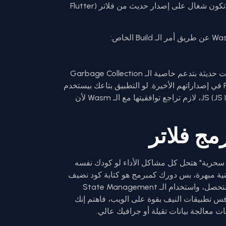
عشان تستخدم الـ Wasm في مشروعك، لازم تكون شغال على إصدار حديث من فلاتر (Flutter
لكن خلي بالك، الـ Wasm حالياً بيحتاج متصفحات حديثة بتدعم خاصية الـ Garbage Collection
في الـ Wasm، زي Chrome و Edge و Firefox في إصداراتهم الأخيرة. لو التطبيق بتاعك بيستخدم
مكتبات بتعتمد بشكل أساسي على الـ JS (JS Interop)، لازم تراجع توافقيتها مع الـ Wasm لأن
مج فلاتر
WebAssemb مش "عصاية سحرية" هتحل كل مشاكل الأداء لو كودك نفسه
ية مبهرة، بس دورك كمبرمج هو كتابة كود نضيف
(Clean Code)، وتقليل عدد الـ Rebuilds اللي بتحصل، واستخدام الـ State Management
اً هتخليك تنافس تطبيقات النيف بقوة على الويب، فاهتم إنك
ت معالجة بيانات تقيلة أو جرافيك عالي.