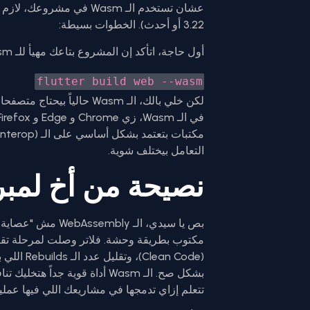
3.22 أو أحدث). الخطوات بسيطة:
أول حاجة، اتأكد إن المشروع بتاعك مهيأ للـ Wasm عن طريق أمر الـ Build الخاص:
flutter build web --wasm
التعامل بيختلف شوية.
نصيحة من أخ لمبر
بص يا سيدي، الـ ly
مكتوب بطريقة وحشة. فلاتر وصلت لمرحلة تقن
بشكل صح. الـ Wasm أداة قوية جد
تتعلم إزاي تدمجها في مشاريعك اللي فيها عمليا