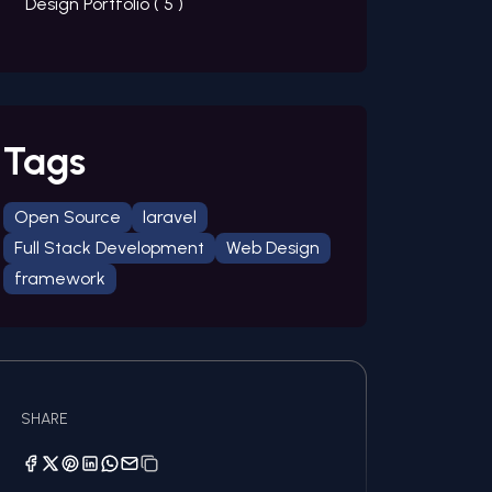
Design Portfolio (
5
)
Tags
Open Source
laravel
Full Stack Development
Web Design
framework
SHARE