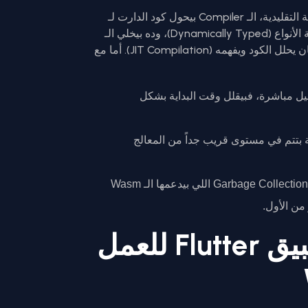
لما بتعمل Build لتطبيق Flutter للويب بالطريقة التقليدية، الـ Compiler بيحول كود الدارت لـ
JavaScript. المشكلة إن الـ JS لغة غير مكتوبة الأنواع (Dynamically Typed)، وده بيخلي الـ
Engine بتاع المتصفح يستهلك وقت طويل عشان يحلل الكود ويفهمه (JIT Compilation). أما مع
يل مباشرة، فبيقلل وقت البداية بشكل
 بتتم في مستوى قريب جداً من المعالج
بفضل تقنيات الـ Garbage Collection اللي بيدعمها الـ Wasm
من الأول.
خطوات تجهيز تطبيق Flutter للعمل