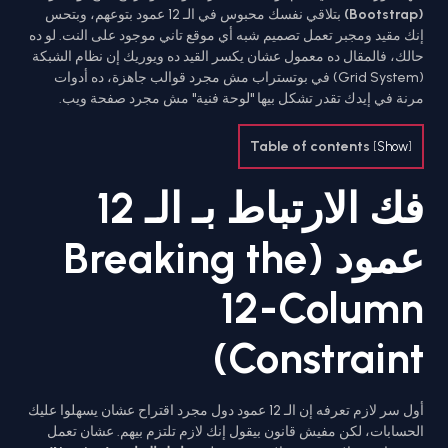
(Bootstrap)
بتلاقي نفسك محبوس في الـ 12 عمود بتوعهم، وبتحس
إنك مقيد ومجبر تعمل تصميم شبه أي موقع تاني موجود على النت. لو ده
حالك، فالمقال ده معمول عشان يكسر القيد ده ويوريك إن نظام الشبكة
(Grid System) في بوتستراب مش مجرد قوالب جاهزة، ده أدوات
مرنة في إيدك تقدر تشكل بيها "لوحة فنية" مش مجرد صفحة ويب.
Table of contents
[
Show
]
فك الارتباط بـ الـ 12
عمود (Breaking the
12-Column
Constraint)
أول سر لازم تعرفه إن الـ 12 عمود دول مجرد اقتراح عشان يسهلوا عليك
الحسابات، لكن مفيش قانون بيقول إنك لازم تلتزم بيهم. عشان تعمل