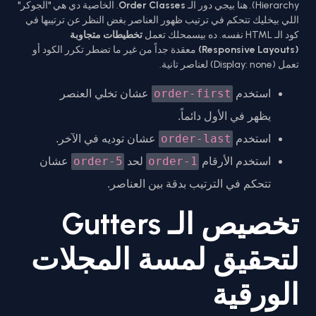
Hierarchy). هنا بيجي دور الـ
Order Classes
. الخاصية دي هي "الجوكر"
اللي بيخليك تتحكم في ترتيب ظهور العناصر بغض النظر عن ترتيبها في
كود الـ HTML نفسه. ده بيسمحلك تعمل
تخطيطات متجاوبة
(Responsive Layouts)
معقدة جداً من غير ما تضطر تكرر الكود أو
تعمل (Display: none) لعناصر تانية.
order-first
استخدم
عشان تخلي العنصر
يظهر في الأول دائماً.
order-last
استخدم
عشان توديه في الآخر.
order-5
order-1
استخدم الأرقام
لحد
عشان
تتحكم في الترتيب بدقة بين العناصر.
تخصيص الـ Gutters
لتحقيق لمسة المجلات
الورقية