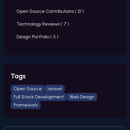
Open Source Contributions (
21
)
Technology Reviews (
7
)
Design Portfolio (
5
)
Tags
Open Source
laravel
Full Stack Development
Web Design
framework