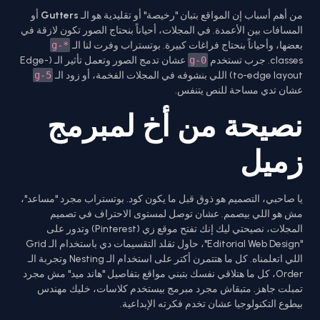
من أهم أسباب إن المواقع بتبان "رخيصة" أو تقليدية هو الـ
Gutters
أو
المسافات بين الأعمدة. في المجلات، أحياناً بنحتاج الصور تكون لازقة في
بعضها، وأحياناً بنحتاج فراغات كبيرة. بوتستراب وفرت لنا الـ
g-*
classes. جرب تستخدم
g-0
عشان تدمج الصور وتعمل تأثير الـ (Edge-
to-edge layout) اللي بنشوفه في المجلات الفخمة، أو زود الـ
g-5
عشان تدي مساحة للنص يتنفس.
نصيحة من أخ لمبرمج
زميل
يا صاحبي، التصميم هو ذوق قبل ما يكون كود. بوتستراب مجرد "مساعد"،
مش هو اللي بيصمم. عشان توصل لمستوى الاحتراف في تصميم
المجلات، نصيحتي ليك إنك تفتح موقع زي (Pinterest) وتدور على
"Editorial Web Design"، حاول تقلد التقسيمات دي باستخدام الـ Grid
اللي اتعلمناه. كل ما هتتمرن أكتر على استخدام الـ Nesting وتجربة الـ
Order، كل ما هتلاقي نفسك بتبني مواقع بتفاصيل "هاند ميد" مش مجرد
تمبلت جاهز. متبقاش مجرد مبرمج بيستخدم كلاسات، خليك مهندس
بيطوع التكنولوجيا عشان تخدم فكرته الإبداعية.