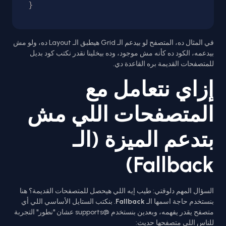
في المثال ده، المتصفح لو بيدعم الـ Grid هيطبق الـ Layout ده، ولو مش
بيدعمه، الكود ده كأنه مش موجود، وده بيخلينا نقدر نكتب كود بديل
للمتصفحات القديمة بره القاعدة دي.
إزاي نتعامل مع
المتصفحات اللي مش
بتدعم الميزة (الـ
Fallback)
السؤال المهم دلوقتي: طيب إيه اللي هيحصل للمتصفحات القديمة؟ هنا
بنستخدم حاجة اسمها الـ
Fallback
. بنكتب الستايل الأساسي اللي أي
متصفح يقدر يفهمه، وبعدين بنستخدم @supports عشان "نطور" التجربة
للناس اللي متصفحها حديث: