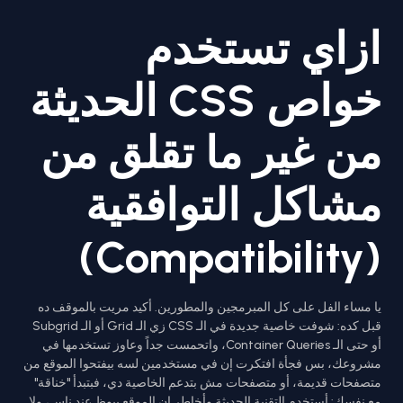
ازاي تستخدم
خواص CSS الحديثة
من غير ما تقلق من
مشاكل التوافقية
(Compatibility)
يا مساء الفل على كل المبرمجين والمطورين. أكيد مريت بالموقف ده
قبل كده: شوفت خاصية جديدة في الـ CSS زي الـ Grid أو الـ Subgrid
أو حتى الـ Container Queries، واتحمست جداً وعاوز تستخدمها في
مشروعك، بس فجأة افتكرت إن في مستخدمين لسه بيفتحوا الموقع من
متصفحات قديمة، أو متصفحات مش بتدعم الخاصية دي، فبتبدأ "خناقة"
مع نفسك: أستخدم التقنية الحديثة وأخاطر إن الموقع يبوظ عند ناس، ولا