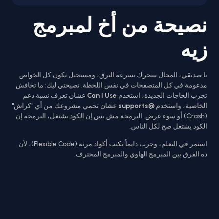
نصيحة من أخ لمبرمج
زيه
يا صديقي، المجال بيتحرك بسرعة البرق، ومستحيل تكون كل الخواص
مدعومة في كل المتصفحات في نفس اللحظة. نصيحتي ليك: ما تخافش
تجرب الحاجات الجديدة، استخدم
Can I Use
عشان تعرف نسبة دعم
الخاصية، واستخدم
@supports
عشان تحمي مشروعك من أي "كراش"
(Crash) أو سوء عرض. البرمجة مش بس إن الكود يشتغل، البرمجة إن
الكود يشتغل صح لكل الناس.
استمر في التعلم، وجرب دايماً تكتب أكواد مرنة (Flexible Code)، لأن
ده الفرق بين المبرمج الهاوي والمبرمج المحترف.