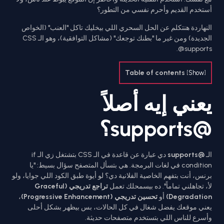
أستخدم القديم وأحرم نفسي من التطور؟
النهاردة هنتكلم عن الحل السحري اللي بيخليك تاكل "العنب" (الخواص
الجديدة) ومن غير ما "بطنك توجعك" (مشاكل التوافقية)، وهو الـ CSS
@supports.
Table of contents
[
Show
]
يعني إيه أصلاً
@supports؟
الـ
@supports
دي عبارة عن قاعدة في الـ CSS بتشتغل زي الـ if
condition في لغات البرمجة. هي بتسأل المتصفح سؤال بسيط: "يا
برنس، أنت بتفهم الخاصية الفلانية دي؟ لو أيوة طبق الكود اللي جوايا، ولو
لأ، تجاهلني تماماً". ده بيسمحلك تعمل
تراجع تدريجي (Graceful
Degradation)
أو
تحسين تدريجي (Progressive Enhancement)
،
يعني موقعك يفضل شغال في كل الحالات، بس بيظهر بشكل أحلى
وأسرع للناس اللي بتستخدم متصفحات حديثة.