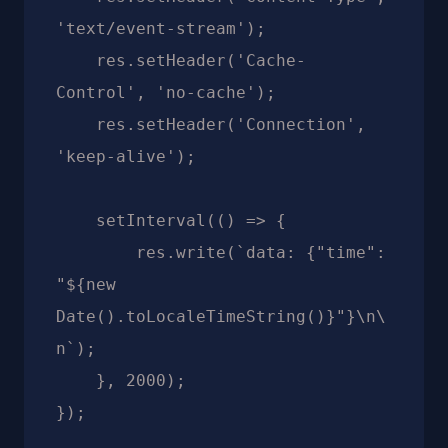
'text/event-stream');

    res.setHeader('Cache-
Control', 'no-cache');

    res.setHeader('Connection', 
'keep-alive');

    setInterval(() => {

        res.write(`data: {"time": 
"${new 
Date().toLocaleTimeString()}"}\n\
n`);

    }, 2000);
