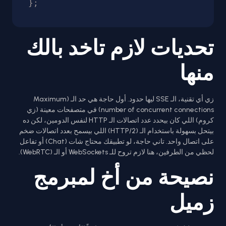
تحديات لازم تاخد بالك
منها
زي أي تقنية، الـ SSE ليها حدود. أول حاجة هي حد الـ (Maximum
number of concurrent connections) في متصفحات معينة (زي
كروم) اللي كان بيحدد عدد اتصالات الـ HTTP لنفس الدومين، لكن ده
بيتحل بسهولة باستخدام الـ (HTTP/2) اللي بيسمح بعدد اتصالات ضخم
على اتصال واحد. تاني حاجة، لو تطبيقك محتاج شات (Chat) أو تفاعل
لحظي من الطرفين، هنا لازم تروح للـ WebSockets أو الـ (WebRTC).
نصيحة من أخ لمبرمج
زميل