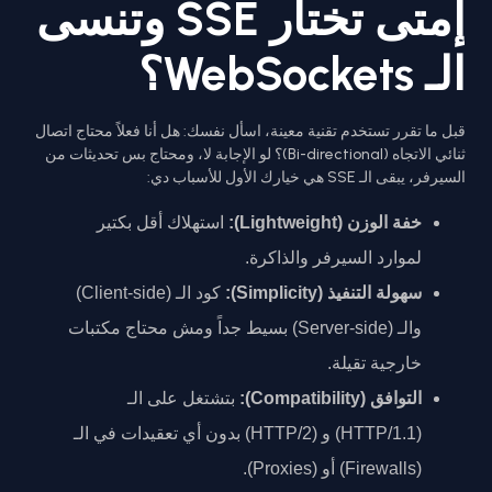
إمتى تختار SSE وتنسى
الـ WebSockets؟
قبل ما تقرر تستخدم تقنية معينة، اسأل نفسك: هل أنا فعلاً محتاج اتصال
ثنائي الاتجاه (Bi-directional)؟ لو الإجابة لا، ومحتاج بس تحديثات من
السيرفر، يبقى الـ SSE هي خيارك الأول للأسباب دي:
خفة الوزن (Lightweight):
استهلاك أقل بكتير
لموارد السيرفر والذاكرة.
سهولة التنفيذ (Simplicity):
كود الـ (Client-side)
والـ (Server-side) بسيط جداً ومش محتاج مكتبات
خارجية تقيلة.
التوافق (Compatibility):
بتشتغل على الـ
(HTTP/1.1) و (HTTP/2) بدون أي تعقيدات في الـ
(Firewalls) أو (Proxies).