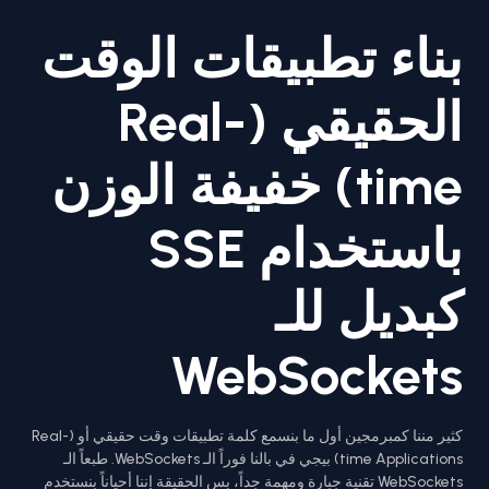
بناء تطبيقات الوقت
الحقيقي (Real-
time) خفيفة الوزن
باستخدام SSE
كبديل للـ
WebSockets
كثير مننا كمبرمجين أول ما بنسمع كلمة تطبيقات وقت حقيقي أو (Real-
time Applications) بيجي في بالنا فوراً الـ WebSockets. طبعاً الـ
WebSockets تقنية جبارة ومهمة جداً، بس الحقيقة إننا أحياناً بنستخدم