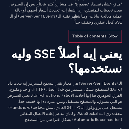
"مدفع عشان نصطاد عصفورة". في مشاريع كتير بنحتاج بس إن السيرفر
يبعت تحديثات للمتصفح، زي إشعارات، تحديث أسعار أسهم، أو حالة
عملية معالجة بيانات، وهنا بتظهر تقنية الـ (Server-Sent Events) أو الـ
SSE كحل عبقري وخفيف جداً.
Table of contents
[
Show
]
يعني إيه أصلاً SSE وليه
نستخدمها؟
الـ (Server-Sent Events) هي معيار تقني بيسمح للسيرفر إنه يبعت داتا
(Data) للمتصفح بشكل مستمر من خلال اتصال (HTTP) واحد ومفتوح.
الفرق الجوهري هنا إنها أحادية الاتجاه (Uni-directional)، يعني السيرفر
هو اللي بيسوق، والمتصفح بيستقبل وبس. ميزة ده إنها خفيفة جداً،
بتشتغل على بروتوكول الـ (HTTP) العادي، مش محتاجة (Handshake)
معقدة زي الـ WebSockets، وكمان بتدعم إعادة الاتصال التلقائي
(Automatic Reconnection) بشكل افتراضي من المتصفح.