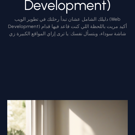
Development)
دليلك الشامل عشان تبدأ رحلتك في تطوير الويب (Web
Development) أكيد مريت باللحظة اللي كنت قاعد فيها قدام
شاشة سوداء، وبتسأل نفسك: يا ترى إزاي المواقع الكبيرة زي