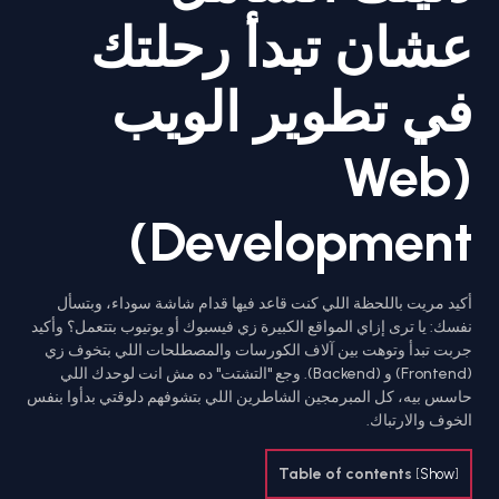
عشان تبدأ رحلتك
في تطوير الويب
(Web
Development)
أكيد مريت باللحظة اللي كنت قاعد فيها قدام شاشة سوداء، وبتسأل
نفسك: يا ترى إزاي المواقع الكبيرة زي فيسبوك أو يوتيوب بتتعمل؟ وأكيد
جربت تبدأ وتوهت بين آلاف الكورسات والمصطلحات اللي بتخوف زي
(Frontend) و (Backend). وجع "التشتت" ده مش انت لوحدك اللي
حاسس بيه، كل المبرمجين الشاطرين اللي بتشوفهم دلوقتي بدأوا بنفس
الخوف والارتباك.
Table of contents
[
Show
]