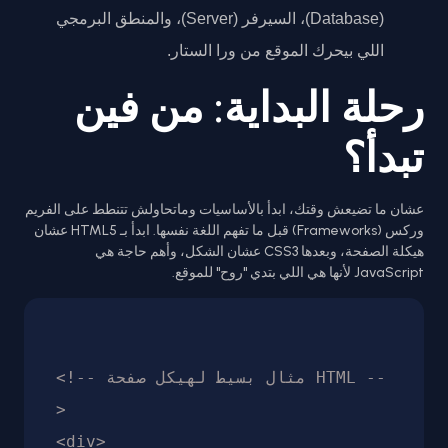
(Database)، السيرفر (Server)، والمنطق البرمجي
اللي بيحرك الموقع من ورا الستار.
رحلة البداية: من فين
تبدأ؟
عشان ما تضيعش وقتك، ابدأ بالأساسيات وماتحاولش تتنطط على الفريم
وركس (Frameworks) قبل ما تفهم اللغة نفسها. ابدأ بـ HTML5 عشان
هيكلة الصفحة، وبعدها CSS3 عشان الشكل، وأهم حاجة هي
JavaScript لأنها هي اللي بتدي "روح" للموقع.
<!-- مثال بسيط لهيكل صفحة HTML --
>

<div>
