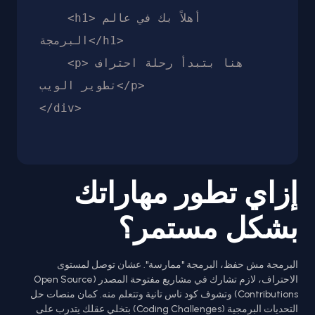
    <h1>أهلاً بك في عالم 
البرمجة</h1>

    <p>هنا بتبدأ رحلة احتراف 
تطوير الويب</p>

إزاي تطور مهاراتك
بشكل مستمر؟
البرمجة مش حفظ، البرمجة "ممارسة". عشان توصل لمستوى
الاحتراف، لازم تشارك في مشاريع مفتوحة المصدر (Open Source
Contributions) وتشوف كود ناس تانية وتتعلم منه. كمان منصات حل
التحديات البرمجية (Coding Challenges) بتخلي عقلك يتدرب على