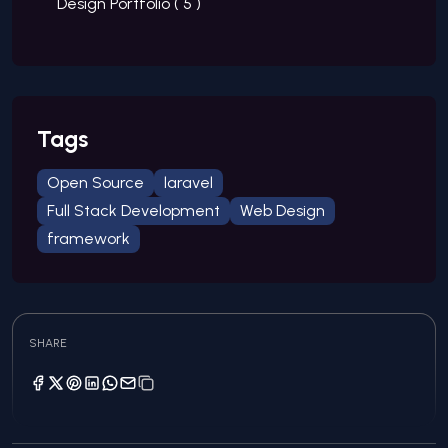
Design Portfolio (
5
)
Tags
Open Source
laravel
Full Stack Development
Web Design
framework
SHARE