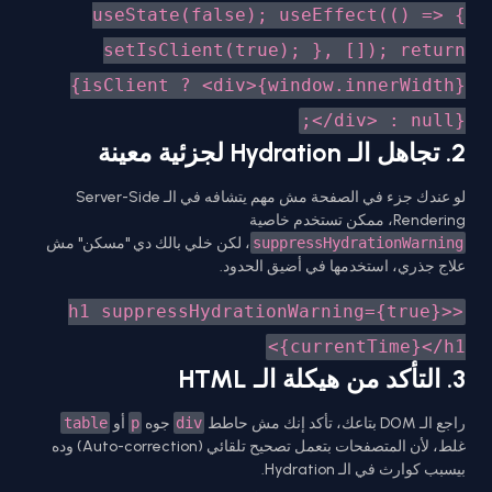
useState(false);
useEffect(() => {
setIsClient(true);
}, []);
return
{isClient ? <div>{window.innerWidth}
</div> : null};
2. تجاهل الـ Hydration لجزئية معينة
لو عندك جزء في الصفحة مش مهم يتشافه في الـ Server-Side
Rendering، ممكن تستخدم خاصية
suppressHydrationWarning
، لكن خلي بالك دي "مسكن" مش
علاج جذري، استخدمها في أضيق الحدود.
<h1 suppressHydrationWarning={true}>
{currentTime}</h1>
3. التأكد من هيكلة الـ HTML
راجع الـ DOM بتاعك، تأكد إنك مش حاطط
div
جوه
p
أو
table
غلط، لأن المتصفحات بتعمل تصحيح تلقائي (Auto-correction) وده
بيسبب كوارث في الـ Hydration.