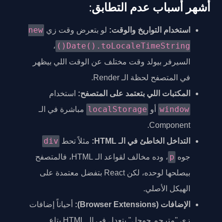
أشهر أسباب عدم التطابق:
new
استخدام التواريخ والوقت:
لو بتعرض وقت زي
Date().toLocaleTimeString()
،
السيرفر بيولد وقت مختلف عن الوقت اللي بيظهر
في المتصفح لحظة الـ Render.
المكتبات اللي بتعتمد على المتصفح:
استخدام
localStorage
window
أو
مباشرة في الـ
Component.
div
التداخل الخاطئ في الـ HTML:
مثلاً تحط
p
جوه
، وده مخالف لقواعد الـ HTML، فالمتصفح
بيصلحها لوحده، لكن React بتفضل معتمدة على
الهيكل الأصلي.
الإضافات (Browser Extensions):
أحياناً إضافات
زي "مترجم جوجل" بتعدل في الـ HTML بتاع