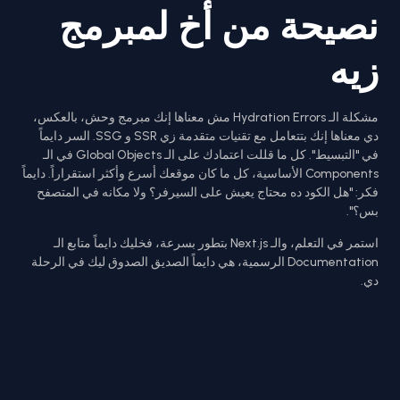
نصيحة من أخ لمبرمج
زيه
مشكلة الـ Hydration Errors مش معناها إنك مبرمج وحش، بالعكس،
دي معناها إنك بتتعامل مع تقنيات متقدمة زي SSR و SSG. السر دايماً
في "التبسيط". كل ما قللت اعتمادك على الـ Global Objects في الـ
Components الأساسية، كل ما كان موقعك أسرع وأكثر استقراراً. دايماً
فكر: "هل الكود ده محتاج يعيش على السيرفر؟ ولا مكانه في المتصفح
بس؟".
استمر في التعلم، والـ Next.js بتطور بسرعة، فخليك دايماً متابع الـ
Documentation الرسمية، هي دايماً الصديق الصدوق ليك في الرحلة
دي.