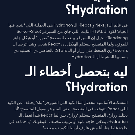
Hydration؟
في عالم الـ Next.js و React، الـ Hydration هي العملية اللي "بندي فيها
الحياة" لكود الـ HTML الثابت اللي جاي من السيرفر (Server-Side
Rendering). تخيل إن السيرفر بيبعت للمتصفح "صورة" أو هيكل جاهز
للموقع، ولما المتصفح بيستلم الهيكل ده، React بتيجي وبتبدأ تربط الـ
Events (زي الضغط على زرار أو الـ State) بالعناصر دي. العملية دي
بنسميها التنشيط أو الـ Hydration.
ليه بتحصل أخطاء الـ
Hydration؟
المشكلة الأساسية بتحصل لما الكود اللي السيرفر "بناه" يختلف عن الكود
اللي React بتتوقعه في المتصفح. يعني السيرفر بيقول للمتصفح: "أنا
بعتلك زرار"، المتصفح بيستلم "زرار"، بس لما React بتبدأ تعمل الـ
Hydration، بتلاقي حاجة تانية أو ترتيب مختلف، فبتقولك: "يا جماعة في
حاجة غلط هنا، أنا مش عارف أربط الكود ده ببعضه".