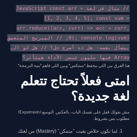
// مثال في لغة JavaScript const arr =
[1, 2, 3, 4, 5]; const sum =
arr.reduce((acc, curr) => acc + curr,
0); console.log(sum); // المبرمج المتعمق
بيسأل نفسه: هل ده أسرع حل؟ // هل لو الـ
Array فيها مليون عنصر الأداء هيتأثر؟
هنا الفرق بين اللي بيحفظ "سنتكس" وبين اللي فاهم "بنية البرمجة".
امتى فعلاً تحتاج تتعلم
لغة جديدة؟
مش بقولك قفل على نفسك الباب، بالعكس. التوسع (Expansion)
مطلوب بس بشروط:
لما تكون خلاص بقيت "متمكن" (Mastery) من لغتك