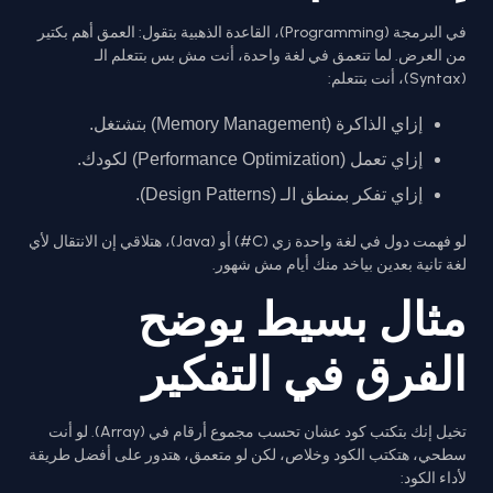
في البرمجة (Programming)، القاعدة الذهبية بتقول: العمق أهم بكتير
من العرض. لما تتعمق في لغة واحدة، أنت مش بس بتتعلم الـ
(Syntax)، أنت بتتعلم:
إزاي الذاكرة (Memory Management) بتشتغل.
إزاي تعمل (Performance Optimization) لكودك.
إزاي تفكر بمنطق الـ (Design Patterns).
لو فهمت دول في لغة واحدة زي (C#) أو (Java)، هتلاقي إن الانتقال لأي
لغة تانية بعدين بياخد منك أيام مش شهور.
مثال بسيط يوضح
الفرق في التفكير
تخيل إنك بتكتب كود عشان تحسب مجموع أرقام في (Array). لو أنت
سطحي، هتكتب الكود وخلاص، لكن لو متعمق، هتدور على أفضل طريقة
لأداء الكود: