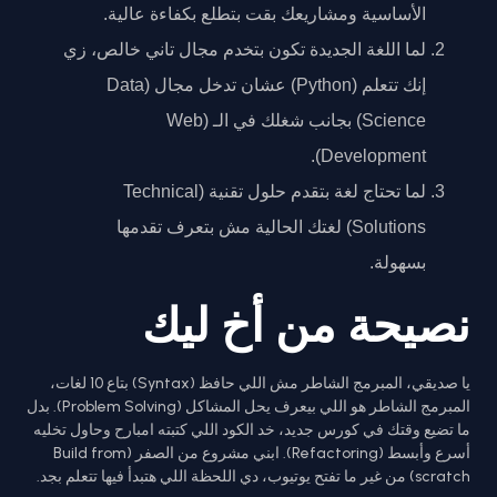
الأساسية ومشاريعك بقت بتطلع بكفاءة عالية.
لما اللغة الجديدة تكون بتخدم مجال تاني خالص، زي
إنك تتعلم (Python) عشان تدخل مجال (Data
Science) بجانب شغلك في الـ (Web
Development).
لما تحتاج لغة بتقدم حلول تقنية (Technical
Solutions) لغتك الحالية مش بتعرف تقدمها
بسهولة.
نصيحة من أخ ليك
يا صديقي، المبرمج الشاطر مش اللي حافظ (Syntax) بتاع 10 لغات،
المبرمج الشاطر هو اللي بيعرف يحل المشاكل (Problem Solving). بدل
ما تضيع وقتك في كورس جديد، خد الكود اللي كتبته امبارح وحاول تخليه
أسرع وأبسط (Refactoring). ابني مشروع من الصفر (Build from
scratch) من غير ما تفتح يوتيوب، دي اللحظة اللي هتبدأ فيها تتعلم بجد.