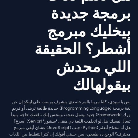
برمجة جديدة
بيخليك مبرمج
أشطر؟ الحقيقة
اللي محدش
بيقولهالك
بص يا سيدي، كلنا مرينا بالمرحلة دي: بتشوف بوست على لينكد إن عن
لغة برمجة (Programming Language) جديدة طالعة تريند، أو فريم
ورك (Framework) جديد بيعمل ضجة، وبتحس إنك ناقصك حاجة. بتبدأ
تسأل نفسك: هل لو اتعلمت اللغة دي هبقى "سينيور" (Senior) أسرع؟
هل أنا محتاج أتعلم (Python) جنب (JavaScript) عشان أبقى مبرمج
محترف؟ الوجع ده طبيعي، بس خليني أقولك إن كتر التنطيط بين اللغات