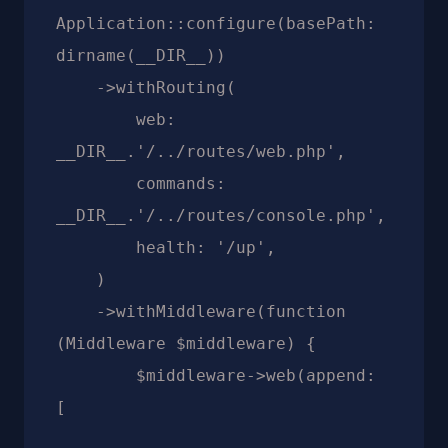
Application::configure(basePath: 
dirname(__DIR__))

    ->withRouting(

        web: 
__DIR__.'/../routes/web.php',

        commands: 
__DIR__.'/../routes/console.php',

        health: '/up',

    )

    ->withMiddleware(function 
(Middleware $middleware) {

        $middleware->web(append: 
[
