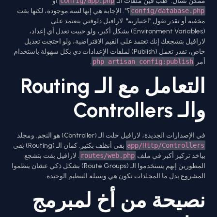
ممكن تسأل: "طب فين ملفات الـ
config/app.php
أو
config/database.php
؟". الإجابة هي إنها لسه موجودة، لكنها بقت
مخفية أو تقدر تقول "اختيارية". لارافيل دلوقتي بتعتمد على
(Environment Variables) بشكل أكبر، ولو حبيت تعدل أي إعداد،
لارافيل بتشجعك إنك تعتمد على القيم الافتراضية، ولو احتجت تعديل
خاص، تقدر تعمل (Publish) لملفات الإعدادات دي بكل سهولة باستخدام
أمر
php artisan config:publish
.
التعامل مع الـ Routing
والـ Controllers
في الإصدارات الجديدة، لارافيل خلت الـ (Controller) هو النجم. ومجلد
app/Http/Controllers
بقى أنظف بكتير. كمان الـ (Routing) بقى
بياخد تركيز أكبر في ملف
routes/web.php
. لارافيل بقت بتشجع
المطورين إنهم يستخدموا الـ (Route Groups) بشكل ذكي عشان ينظموا
المشروع بدل ما المجلدات تكون هي وسيلة التنظيم الوحيدة.
نصيحة من أخ لمبرمج