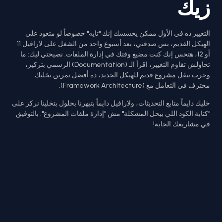
زيك
التغيير ده في الأول ممكن يحسسك إنك "تايه" خصوصاً لو متعود على
الهيكل القديم، بس صدقني، بعد أسبوع واحد من الشغل على لارافيل 11
أو 12، هتحس إنك كنت مضيع وقتك في إدارة الملفات. نصيحتي ليك: ما
تحاولش تقاوم التغيير، اقرأ الـ (Documentation) الرسمي بتركيز،
وجرب تنقل مشروع قديم للهيكل الجديد، ده أفضل تمرين يخليك
محترف في التعامل مع (Framework Architecture).
خليك دايماً متابع التحديثات، ولارافيل دايماً بتبهرنا بحلول بتخلينا نركز على
"كتابة الكود اللي بيحل المشكلة" مش "إدارة ملفات المشروع". بالتوفيق
في مشاريعك الجاية!