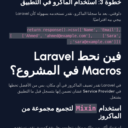
خطوة 3: استخدام الماكرو في التطبيق
دلوقتي، بعد ما سجلنا الماكرو، نقدر نستخدمه بسهولة كأن Laravel
بيجي بيه افتراضيًا:
return response()->csv(['Name', 'Email'],
[
['Ahmed', '
ahmed@example.com
'],
['Sara',
'
sara@example.com
']
]);
فين نحط Laravel
Macros في المشروع؟
في Laravel تقدر تضيف الماكروز في أي مكان، بس من الأفضل تحطها
في
Service Provider
عشان تضمن إنها بتتسجل قبل ما التطبيق
يشتغل.
استخدام
لتجميع مجموعة من
Mixin
الماكروز
لو عندك أكتر من ماكرو وعايز تنظمهم بطريقة كويسة، تقدر تستخدم