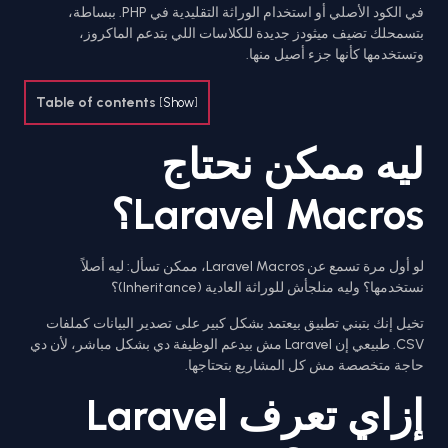
في الكود الأصلي أو استخدام الوراثة التقليدية في PHP. ببساطة،
بتسمحلك تضيف ميثودز جديدة للكلاسات اللي بتدعم الماكروز،
وتستخدمها كأنها جزء أصيل منها.
Table of contents
[
Show
]
ليه ممكن نحتاج
Laravel Macros؟
لو أول مرة تسمع عن Laravel Macros، ممكن تسأل: ليه أصلاً
نستخدمها؟ وليه منلجأش للوراثة العادية (Inheritance)؟
تخيل إنك بتبني تطبيق بيعتمد بشكل كبير على تصدير البيانات كملفات
CSV. طبيعي إن Laravel مش بيدعم الوظيفة دي بشكل مباشر، لأن دي
حاجة متخصصة مش كل المشاريع بتحتاجها.
إزاي تعرف Laravel