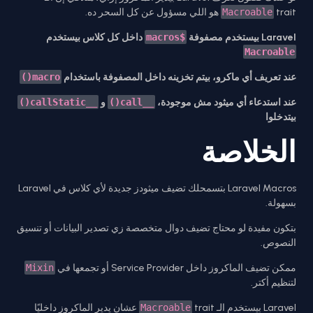
trait هو اللي مسؤول عن كل السحر ده.
Macroable
Laravel بيستخدم مصفوفة
$macros
داخل كل كلاس بيستخدم
Macroable
عند تعريف أي ماكرو، بيتم تخزينه داخل المصفوفة باستخدام
macro()
عند استدعاء أي ميثود مش موجودة،
__call()
و
__callStatic()
بيتدخلوا
الخلاصة
Laravel Macros بتسمحلك تضيف ميثودز جديدة لأي كلاس في Laravel
بسهولة.
بتكون مفيدة لو محتاج تضيف دوال متخصصة زي تصدير البيانات أو تنسيق
النصوص.
ممكن تضيف الماكروز داخل Service Provider أو تجمعها في
Mixin
لتنظيم أكتر.
Laravel بيستخدم الـ
Macroable
trait عشان يدير الماكروز داخليًا