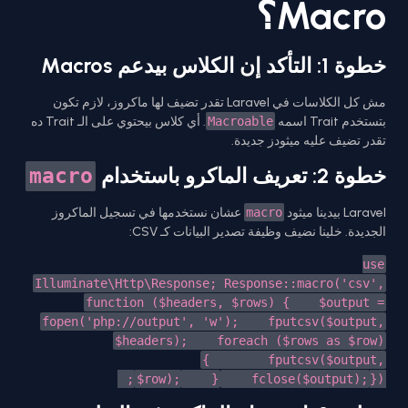
Macro؟
خطوة 1: التأكد إن الكلاس بيدعم Macros
مش كل الكلاسات في Laravel تقدر تضيف لها ماكروز، لازم تكون
بتستخدم Trait اسمه
Macroable
. أي كلاس بيحتوي على الـ Trait ده
تقدر تضيف عليه ميثودز جديدة.
خطوة 2: تعريف الماكرو باستخدام
macro
Laravel بيدينا ميثود
macro
عشان نستخدمها في تسجيل الماكروز
الجديدة. خلينا نضيف وظيفة تصدير البيانات كـ CSV:
use
Illuminate\Http\Response;
Response::macro('csv',
function ($headers, $rows) {
$output =
fopen('php://output', 'w');
fputcsv($output,
$headers);
foreach ($rows as $row)
{
fputcsv($output,
$row);
}
fclose($output);
});