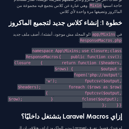
حاجة اسمها
Mixin
. وهي عبارة عن كلاس بتجمع فيه مجموعة من
الماكروز وتضيفها مرة واحدة لأي كلاس.
خطوة 1: إنشاء كلاس جديد لتجميع الماكروز
في
app/Mixins
(لو المجلد مش موجود، أنشئه)، أضف ملف جديد
:
ResponseMacros.php
namespace App\Mixins;
use Closure;
class
ResponseMacros
{
public function csv():
Closure
{
return function ($headers,
$rows) {
$output =
fopen('php://output',
'w');
fputcsv($output,
$headers);
foreach ($rows as $row)
{
fputcsv($output,
$row);
}
fclose($output);
};
}
}
إزاي Laravel Macros بتشتغل داخليًا؟
لو عندك فضول تعرف Laravel بيدير الماكروز إزاي، هتلاقي إن الـ