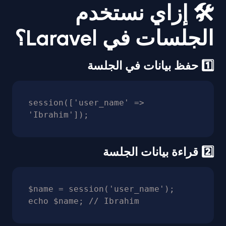
🛠️ إزاي نستخدم
الجلسات في Laravel؟
1️⃣ حفظ بيانات في الجلسة
session(['user_name' => 
'Ibrahim']);
2️⃣ قراءة بيانات الجلسة
$name = session('user_name');

echo $name; // Ibrahim