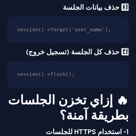
3️⃣ حذف بيانات الجلسة
session()->forget('user_name');
4️⃣ حذف كل الجلسة (تسجيل خروج)
session()->flush();
🔥 إزاي تخزن الجلسات
بطريقة آمنة؟
1- استخدام HTTPS للجلسات