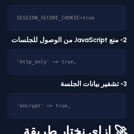
SESSION_SECURE_COOKIE=true
2- منع JavaScript من الوصول للجلسات
'http_only' => true,
3- تشفير بيانات الجلسة
'encrypt' => true,
🚀 إزاي نختار طريقة