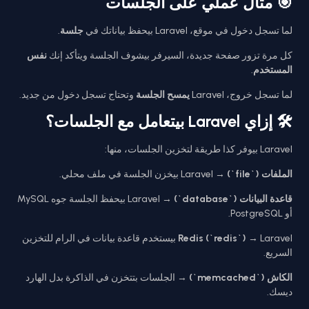
🎯 مثال عملي على الجلسات
لما تسجل دخول في موقع، Laravel بيحفظ بياناتك في
جلسة
.
كل مرة تزور صفحة جديدة، السيرفر بيشوف الجلسة ويتأكد إنك
نفس
المستخدم
.
لما تسجل خروج، Laravel
يمسح الجلسة
وتحتاج تسجل دخول من جديد.
🛠️ إزاي Laravel بيتعامل مع الجلسات؟
Laravel بيوفر كذا طريقة لتخزين الجلسات، منها:
الملفات (`file`)
→ Laravel بيخزن الجلسة في ملف محلي.
قاعدة البيانات (`database`)
→ Laravel بيحفظ الجلسة جوه MySQL
أو PostgreSQL.
Redis (`redis`)
→ Laravel بيستخدم قاعدة بيانات في الرام للتخزين
السريع.
الكاش (`memcached`)
→ الجلسات بتتخزن في الذاكرة بدل الهارد
ديسك.