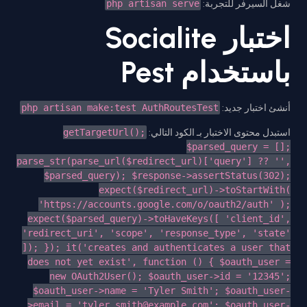
php artisan serve
شغل السيرفر للتجربة:
اختبار Socialite
باستخدام Pest
php artisan make:test AuthRoutesTest
أنشئ اختبار جديد:
getTargetUrl();
استبدل محتوى الاختبار بـ الكود التالي:
$parsed_query = [];
parse_str(parse_url($redirect_url)['query'] ?? '',
$parsed_query); $response->assertStatus(302);
expect($redirect_url)->toStartWith(
'https://accounts.google.com/o/oauth2/auth' );
expect($parsed_query)->toHaveKeys([ 'client_id',
'redirect_uri', 'scope', 'response_type', 'state'
]); }); it('creates and authenticates a user that
does not yet exist', function () { $oauth_user =
new OAuth2User(); $oauth_user->id = '12345';
$oauth_user->name = 'Tyler Smith'; $oauth_user-
>email = '
tyler.smith@example.com
'; $oauth_user-