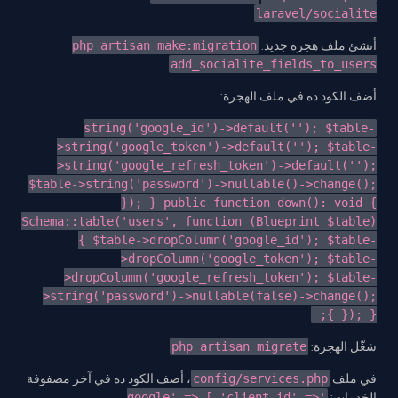
laravel/socialite
php artisan make:migration
أنشئ ملف هجرة جديد:
add_socialite_fields_to_users
أضف الكود ده في ملف الهجرة:
string('google_id')->default(''); $table-
>string('google_token')->default(''); $table-
>string('google_refresh_token')->default('');
$table->string('password')->nullable()->change();
}); } public function down(): void {
Schema::table('users', function (Blueprint $table)
{ $table->dropColumn('google_id'); $table-
>dropColumn('google_token'); $table-
>dropColumn('google_refresh_token'); $table-
>string('password')->nullable(false)->change();
}); } };
php artisan migrate
شغّل الهجرة:
، أضف الكود ده في آخر مصفوفة
config/services.php
في ملف
'google' => [ 'client_id' =>
الخدمات: