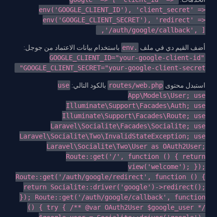
env('GOOGLE_CLIENT_ID'), 'client_secret' =>
env('GOOGLE_CLIENT_SECRET'), 'redirect' =>
'/auth/google/callback', ],
باستخدام بيانات الاعتماد من جوجل:
.env
أضف القيم دي في ملف
GOOGLE_CLIENT_ID="your-google-client-id"
GOOGLE_CLIENT_SECRET="your-google-client-secret"
use
بالكود التالي:
routes/web.php
استبدل محتوى
App\Models\User; use
Illuminate\Support\Facades\Auth; use
Illuminate\Support\Facades\Route; use
Laravel\Socialite\Facades\Socialite; use
Laravel\Socialite\Two\InvalidStateException; use
Laravel\Socialite\Two\User as OAuth2User;
Route::get('/', function () { return
view('welcome'); });
Route::get('/auth/google/redirect', function () {
return Socialite::driver('google')->redirect();
}); Route::get('/auth/google/callback', function
() { try { /** @var OAuth2User $google_user */