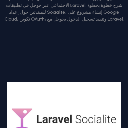
الاجتماعي عبر جوجل في تطبيقات Laravel. شرح خطوة بخطوة
للمبتدئين حول إعداد Socialite، إنشاء مشروع على Google
Cloud، تكوين OAuth، وتنفيذ تسجيل الدخول بجوجل مع Laravel.