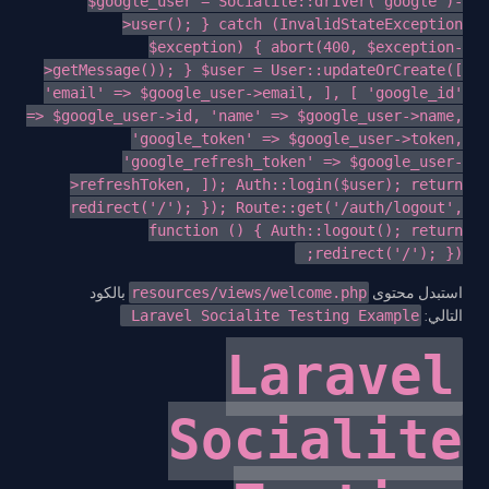
$google_user = Socialite::driver('google')-
>user(); } catch (InvalidStateException
$exception) { abort(400, $exception-
>getMessage()); } $user = User::updateOrCreate([
'email' => $google_user->email, ], [ 'google_id'
=> $google_user->id, 'name' => $google_user->name,
'google_token' => $google_user->token,
'google_refresh_token' => $google_user-
>refreshToken, ]); Auth::login($user); return
redirect('/'); }); Route::get('/auth/logout',
function () { Auth::logout(); return
redirect('/'); });
بالكود
resources/views/welcome.php
استبدل محتوى
Laravel Socialite Testing Example
التالي:
Laravel
Socialite