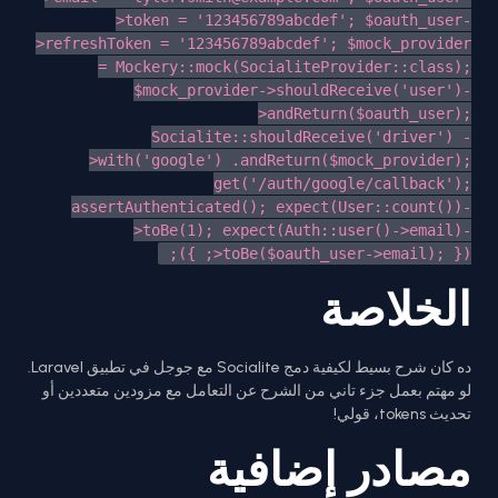
>token = '123456789abcdef'; $oauth_user-
>refreshToken = '123456789abcdef'; $mock_provider
= Mockery::mock(SocialiteProvider::class);
$mock_provider->shouldReceive('user')-
>andReturn($oauth_user);
Socialite::shouldReceive('driver') -
>with('google') .andReturn($mock_provider);
get('/auth/google/callback');
assertAuthenticated(); expect(User::count())-
>toBe(1); expect(Auth::user()->email)-
>toBe($oauth_user->email); }); });
الخلاصة
ده كان شرح بسيط لكيفية دمج Socialite مع جوجل في تطبيق Laravel.
لو مهتم بعمل جزء تاني من الشرح عن التعامل مع مزودين متعددين أو
تحديث tokens، قولي!
مصادر إضافية