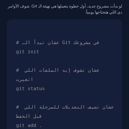
لو بدأت مشروع جديد، أول خطوة بتعملها هي تهيئة الـ Git. شوف الأوامر
دي اللي هتحتاجها يومياً:
# عشان تبدأ الـ Git في مشروعك

git init

# عشان تشوف إيه الملفات اللي 
اتغيرت

git status

# عشان تضيف التعديلات للمرحلة اللي 
قبل الحفظ

git add .
