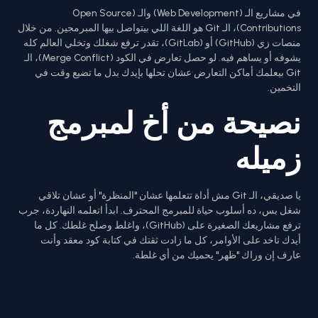
في مشاريع الـ (Web Development) والـ (Open Source
Contributions)، الـ Git هو اللغة اللي بيتواصل بيها المبرمجين. من خلال
منصات زي (GitHub) أو (GitLab)، تقدر ترفع شغلك وتخلي العالم كله
يشوفه أو يساهم فيه. لو حصل تعارض في الكود (Merge Conflict)، الـ
Git بيعلمك أماكن التعارض عشان تحلها بإيدك بدل ما تضيع وقت في
التخمين.
نصيحة من أخ لمبرمج
زميله
يا صديقي، الـ Git مش أداة تتعلمها عشان "المنظرة" أو عشان تلاقي
شغل بس، ده أسلوب حياة للمبرمج المحترف. ابدأ اتعلمه النهاردة، جرب
ترفع مشاريعك الصغيرة على (GitHub)، واغلط وصلح غلطك. كل ما
أيدك تاخد على الأوامر، كل ما زادت ثقتك في كتابة كود معقد وأنت
عارف إن وراك "ظهر" يحميك من أي غلطة.