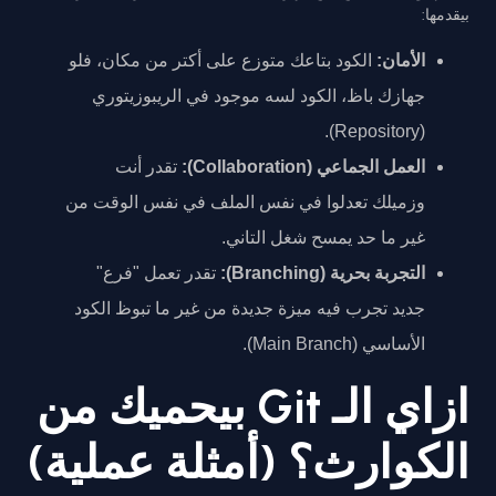
بيقدمها:
الأمان:
الكود بتاعك متوزع على أكتر من مكان، فلو
جهازك باظ، الكود لسه موجود في الريبوزيتوري
(Repository).
العمل الجماعي (Collaboration):
تقدر أنت
وزميلك تعدلوا في نفس الملف في نفس الوقت من
غير ما حد يمسح شغل التاني.
التجربة بحرية (Branching):
تقدر تعمل "فرع"
جديد تجرب فيه ميزة جديدة من غير ما تبوظ الكود
الأساسي (Main Branch).
ازاي الـ Git بيحميك من
الكوارث؟ (أمثلة عملية)