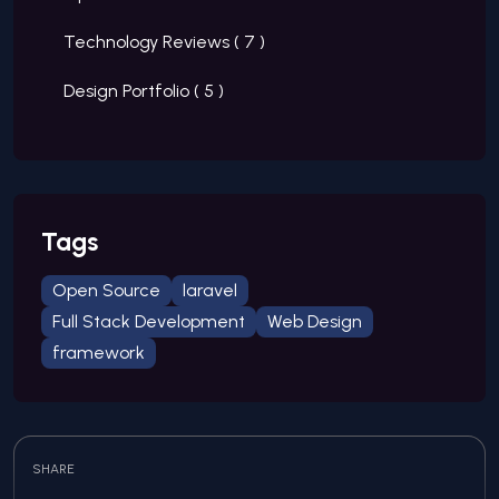
Technology Reviews (
7
)
Design Portfolio (
5
)
Tags
Open Source
laravel
Full Stack Development
Web Design
framework
SHARE