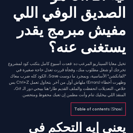
الصديق الوفي اللي
مفيش مبرمج يقدر
يستغنى عنه؟
تخيل معايا السيناريو المرعب ده: قعدت أسبوع كامل بتكتب كود لمشروع
تخرجك أو شغل مطلوب منك، وفجأة قررت تعدل حاجة صغيرة في
"الفانكشن" الأساسية، وبمجرد ما دوست Save، الكود كله ضرب معاك
وظهرت أخطاء (Errors) ملهاش أول من آخر. بتحاول تعمل Ctrl+Z بس
خلاص، التعديلات اتحفظت والملف القديم طار! هنا بييجي دور الـ Git،
المنقذ اللي بيخليك تنام وأنت مطمن إن تعبك محفوظ ومتحصن.
Table of contents
[
Show
]
يعني إيه التحكم في