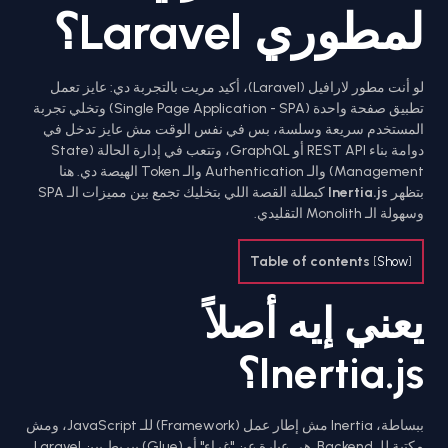
لمطوري Laravel؟
لو أنت مطور لارافيل (Laravel)، أكيد مريت بالتجربة دي: عايز تعمل
تطبيق صفحة واحدة (Single Page Application - SPA) وتخلي تجربة
المستخدم سريعة وسلسة، بس في نفس الوقت مش عايز تدخل في
دوامة بناء REST API أو GraphQL، وتتعب في إدارة الحالة (State
Management) والـ Authentication والـ Token الهيصة دي. هنا
بتظهر
Inertia.js
كبطلة القصة اللي بتخليك تجمع بين مميزات الـ SPA
وسهولة الـ Monolith التقليدي.
Table of contents
[
Show
]
يعني إيه أصلاً
Inertia.js؟
ببساطة، Inertia مش إطار عمل (Framework) للـ JavaScript، ومش
مكتبة للـ Backend. هي عبارة عن "غراء" أو (Glue) بيربط بين Laravel