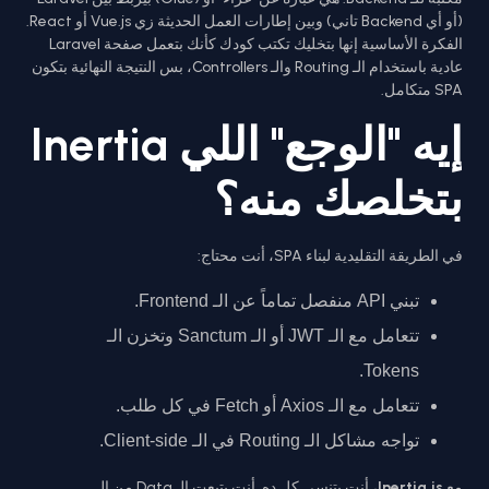
(أو أي Backend تاني) وبين إطارات العمل الحديثة زي Vue.js أو React.
الفكرة الأساسية إنها بتخليك تكتب كودك كأنك بتعمل صفحة Laravel
عادية باستخدام الـ Routing والـ Controllers، بس النتيجة النهائية بتكون
SPA متكامل.
إيه "الوجع" اللي Inertia
بتخلصك منه؟
في الطريقة التقليدية لبناء SPA، أنت محتاج:
تبني API منفصل تماماً عن الـ Frontend.
تتعامل مع الـ JWT أو الـ Sanctum وتخزن الـ
Tokens.
تتعامل مع الـ Axios أو Fetch في كل طلب.
تواجه مشاكل الـ Routing في الـ Client-side.
مع
Inertia.js
، أنت بتنسى كل ده. أنت بتبعت الـ Data من الـ