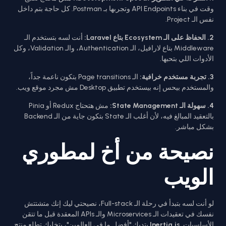
وقت في بناء API Endpoints وتجربها بـ Postman. كل حاجة بتم داخل
نفس الـ Project.
2. الحفاظ على الـ Ecosystem بتاع Laravel:
أنت لسه بتستخدم الـ
Middleware بتاع لارافيل، الـ Authentication، والـ Validation، وكل
الأدوات اللي بتحبها.
3. تجربة مستخدم خرافية:
الـ Page transitions بتكون ناعمة جداً،
والمستخدم بيحس إنه بيستخدم تطبيق Desktop مش مجرد موقع ويب.
4. سهولة الـ State Management:
مش هتحتاج Redux أو Pinia
بالتعقيد المبالغ فيه، لأن أغلب الـ State بتكون جاية من الـ Backend
بشكل مباشر.
نصيحة من أخ لمطوري
الويب
لو أنت لسه بتبدأ في رحلة الـ Full-stack، نصيحتي ليك إنك متشتتش
نفسك في تعقيدات الـ Microservices والـ APIs المعقدة قبل ما تتقن
الأساسيات.
Inertia.js
بتديك "أفضل ما في العالمين"، بتخليك تطلع منتج