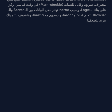
محترف، سريع، وقابل للصيانة (Maintainable) في وقت قياسي. ركز
على بناء الـ Logic، وسيب Inertia تهتم بنقل البيانات بين الـ Server والـ
Browser. اتعلم Vue أو React، وادمجهم مع Inertia، وهتشوف إنتاجيتك
بتزيد للضعف!