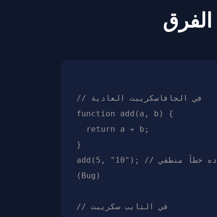
الفرق
// في الجافاسكريبت العادية

function add(a, b) {

  return a + b;

}

add(5, "10"); // النتيجة هتكون "510" وده خطأ منطقي 
(Bug)

// في التايب سكريبت
