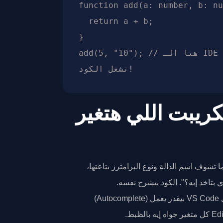
function add(a: number, b: nu
  return a + b;

}

add(5, "10"); // هنا الـ IDE هيطلعلك خطأ فوراً قبل ما 
ريبت اللي هتغير
ا تشوف اسم الدالة ونوع البرامترز بتاعتها،
 بتاخد إيه؟". الكود بيشرح نفسه.
الـ IDE زي VS Code بيقدر يعمل (Autocomplete)