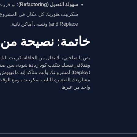
سهولة التعديل (Refactoring):
and Replace) وتنسى أماكن تانية.
خاتمة: نصيحة من 
بص يا صاحبي، الانتقال من الجافاسكريبت للت
وهتلاقي نفسك بتكتب كود زيادة شوية، بس صدق
(Deploy) لمشروعك وأنت متأكد إنه مافيه
مشاريعك الصغيرة للتايب سكريبت، ومع الو
واحد من غيرها.