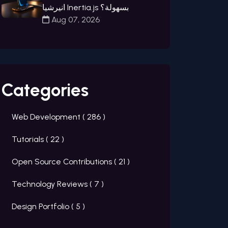
انيرشيا Inertia.js بسهولة؟
Aug 07, 2026
Categories
Web Development (
286
)
Tutorials (
22
)
Open Source Contributions (
21
)
Technology Reviews (
7
)
Design Portfolio (
5
)