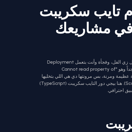
م تايب سكريبت
TypeScri) في مشاريعك
أكيد مريت بالموقف اللي الكود بتاعك فيه شغال زي الفل، وفجأة وأنت بتعمل Deployment
بتلاقي الدنيا ضربت في وشك بـ Error مشهور جداً وهو "Cannot read property of
un". الجافاسكريبت (JavaScript) لغة عظيمة ومرنة، بس مرونتها دي هي اللي بتخليها
كابوس في المشاريع الكبيرة (Scalable Projects). هنا بيجي دور التايب سكريبت (TypeScript)
بيق احترافي.
ريبت