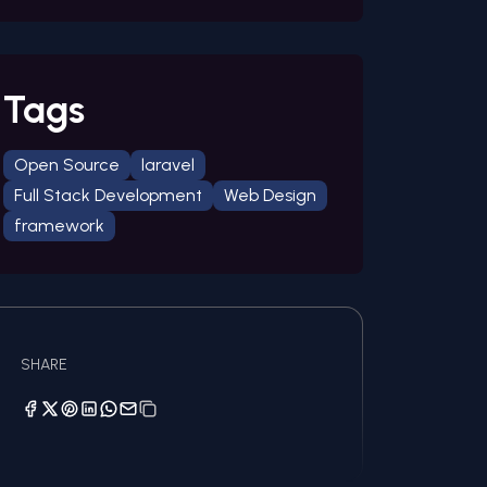
Tags
Open Source
laravel
Full Stack Development
Web Design
framework
SHARE