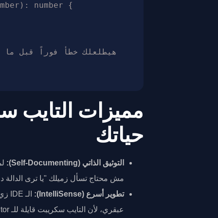
mber): number {

مميزات التايب سك
حياتك
التوثيق الذاتي (Self-Documenting):
لم
مش محتاج تسأل زميلك "يا ترى الدالة دي
تطوير أسرع (IntelliSense):
عبقري، لأن التايب سكريبت قايلة للـ Editor كل متغير جواه إيه بالظبط.