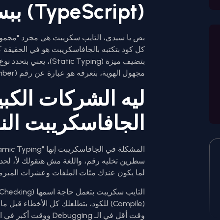
(TypeScript) ببساطة؟
كل كود بتكتبه بالجافاسكريبت هو في الحقيقة 
بتضيف ميزة (tatic Typing
مجهول الهوية، بنعرفه هو عبارة عن رقم (Number)، نص (String)، ولا كائن (Object).
ليه الشركات الكب
الجافاسكريبت الن
سطرين تخليه رقم، واللغة مش هتقولك لأ، لحد م
لما يكون عندك مئات الملفات وعشرات المبرمج
(Compile) للكود، بتطلعلك كل الأخطاء قب
وقت أقل في الـ Debugging ووقت أكبر في التطوير.