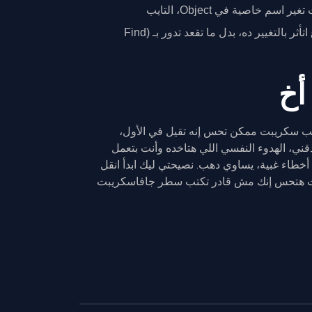
لو قررت تغير اسم خاصية في Object، التايب
سكريبت هتوريك كل مكان في المشروع اتأثر بالتغيير ده، بدل ما تقعد تدور بـ (Find
أخ
ايب سكريبت ممكن تحس إنه تقيل في الأول،
ني، الهدوء النفسي اللي هتاخده وأنت بتعمل
وش أخطاء غبية، يساوي دهب. نصيحتي ليك ابدأ انقل
قت هتحس إنك مش قادر تكتب سطر جافاسكريبت