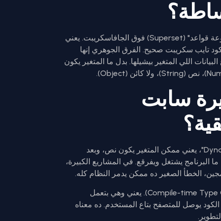
بص يا سيدي، التايب سكريبت هي مجرد "مجموعة قواعد" (Superset) فوق الجافاسكريبت. يعني
كود تايب سكريبت صحيح. الفرق الجوهري إنها
S)، يعني بتحدد نوع البيانات اللي المتغير بيشيلها. بدل ما المتغير يكون
يرة سابت
قية؟
المشكلة في الجافاسكريبت إنها "Dynamic Typing"، يعني ممكن المتغير يكون نص، وبعد
ا البرنامج يشتغل ويفرقع. في المشاريع الكبيرة،
ين، الخطأ الصغير ده ممكن يدمر النظام كله.
التايب سكريبت بتعمل حاجة اسمها (Compile-time Type Checking). يعني وهي بتعمل
ل ما الكود يوصل للمتصفح بتاع المستخدم. ده معناه