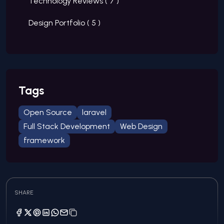
Technology Reviews (
7
)
Design Portfolio (
5
)
Tags
Open Source
laravel
Full Stack Development
Web Design
framework
SHARE