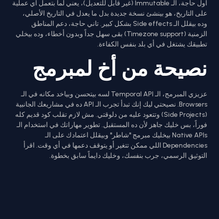
أول حاجة، الـ Immutable (غير قابل للتعديل)، يعني لما بتعمل أي عملية
على التاريخ، هو بينشئ نسخة جديدة بدل ما يعدل في التاريخ الأصلي،
وده بيقلل الـ Side effects بشكل كبير. تاني حاجة، دعم المناطق
الزمنية (Timezone support) بقى سهل جداً وبدون أخطاء، وده بيخلي
تطبيقك يشتغل في أي بلد بنفس الكفاءة.
نصيحة من أخ لمبرمج
عزيزي المبرمج، الـ Temporal API لسه بيتحسن وبياخد مكانه في الـ
Browsers. نصيحتي ليك إنك تبدأ تجرب الـ API ده في مشاريعك الجانبية
(Side Projects) وتتعود عليه من دلوقتي. مش لازم تقلب كود قديم كله
فوراً، بس خليك جاهز لأن ده المستقبل. تطوير مهاراتك في استخدام الـ
Native APIs بيخليك مبرمج "شاطر" وبيقلل اعتمادك على الـ
Dependencies اللي ممكن تتغير أو يتوقف دعمها في أي وقت. اقرأ
التوثيق الرسمي، جرب بنفسك، وخليك دايماً سابق بخطوة.