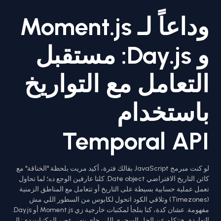
وداعاً لـ Moment.js
و Day.js: مستقبل
التعامل مع التواريخ
باستخدام
Temporal API
لو كنت مبرمج JavaScript بقالك فترة، أكيد مريت بلحظة "الخناقة" مع
كائن التاريخ الافتراضي Date object. كلنا عارفين الوجع ده؛ لما تحاول
تعمل عملية حسابية بسيطة على التاريخ أو تتعامل مع المناطق الزمنية
(Timezones) وتلاقي الكود اتحول لكابوس من السطور اللي مش
مفهومة. عشان كدة، كنا بنلجأ لمكتبات خارجية زي Moment.js أو Day.js.
النهاردة، هنتكلم عن الحل السحري اللي جاي ينهي عصر المكتبات دي: الـ