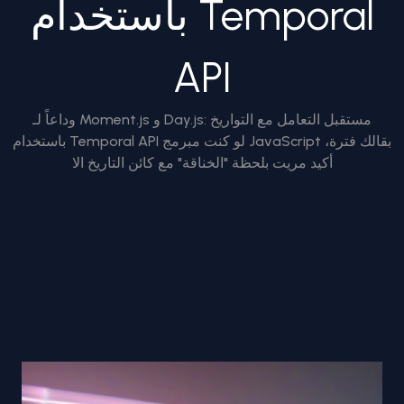
باستخدام Temporal
API
وداعاً لـ Moment.js و Day.js: مستقبل التعامل مع التواريخ
باستخدام Temporal API لو كنت مبرمج JavaScript بقالك فترة،
أكيد مريت بلحظة "الخناقة" مع كائن التاريخ الا