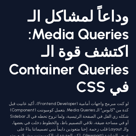
وداعاً لمشاكل الـ
Media Queries:
اكتشف قوة الـ
Container Queries
في CSS
لو كنت مبرمج واجهات أمامية (Frontend Developer)، أكيد عانيت قبل
كدة من "كابوس" الـ Media Queries. بتعمل كومبوننت (Component)
شكله زي الفل في الصفحة الرئيسية، ولما تروح تحطه في الـ Sidebar
أو في مساحة ضيقة، تلاقي التصميم باظ، والخطوط دخلت في بعضها،
والـ Layout قلب زحمة. إحنا متعودين دايماً نبني تصميماتنا بناءً على
عرض الشاشة (Viewport)، لكن الحقيقة إن الكومبوننت مش لازم يهتم