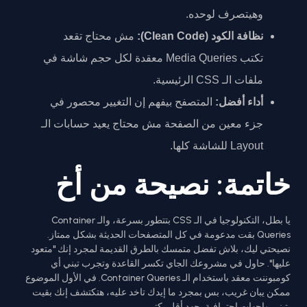
وهيتصرف لوحده.
نظافة الكود (Clean Code):
مش محتاج تقعد
تكتب Media Queries معقدة لكل حجم شاشة في
ملفات الـ CSS الرئيسية.
أداء أفضل:
المتصفح بيفهم إن التغيير محصور في
جزء معين من الصفحة مش محتاج يعيد حسابات الـ
Layout للشاشة كلها.
خاتمة: نصيحة من أخ
يا بطل، التكنولوجيا في الـ CSS بتتطور بسرعة، والـ Container
Queries بقت مدعومة في كل المتصفحات الحديثة بشكل ممتاز.
نصيحتي ليك، بلاش تفضل متمسك بالطرق القديمة لمجرد إنك "متعود
عليها". حاول في مشروعك الجاي تكسر القاعدة وتجرب تبني أي
كومبوننت معقد باستخدام الـ Container Queries. في الأول الموضوع
ممكن يبان غريب، بس بمجرد ما إيدك تاخد عليه، هتكتشف إنك بقيت
بتبني واجهات احترافية بجهد أقل بكتير.