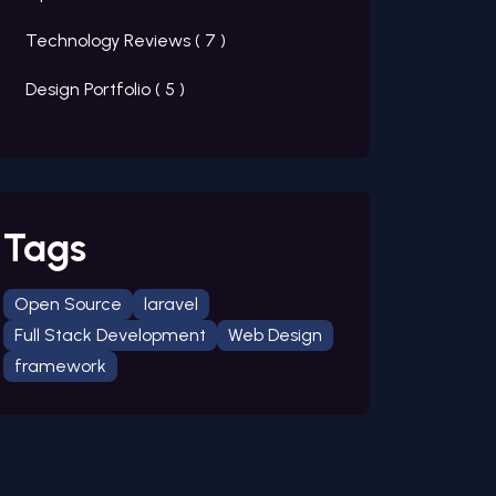
Technology Reviews (
7
)
Design Portfolio (
5
)
Tags
Open Source
laravel
Full Stack Development
Web Design
framework