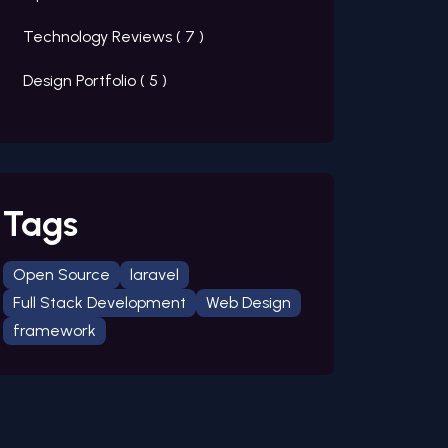
Technology Reviews (
7
)
Design Portfolio (
5
)
Tags
Open Source
laravel
Full Stack Development
Web Design
framework