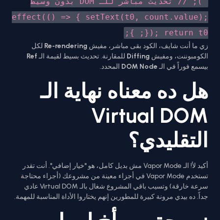
'); // تحديث مباشر للـ DOM بدون وسيط
effect(() => { setText(t0, count.value);
}); return t0; };
زي ما أنت شايف، الكود بقى مباشر، مفيش
Re-rendering
لكل
الكومبوننت، ومفيش
Diffing
للمقارنة. تحديث بسيط لقيمة الـ
Ref
بيسمع فوراً في الـ
DOM Node
المحدد.
هل ده معناه نهاية الـ
Virtual DOM
التقليدي؟
أكيد لأ! الـ Vapor Mode مش بديل كامل، هو "خيار إضافي". أنت تقدر
تستخدم Vapor Mode في أجزاء معينة من مشروعك (أجزاء محتاجة
سرعة خارقة) وتسيب باقي المشروع شغال بالـ Virtual DOM عادي
جداً. ده بيدي مرونة كبيرة للمطورين إنهم يختاروا الأداة المناسبة للمهمة.