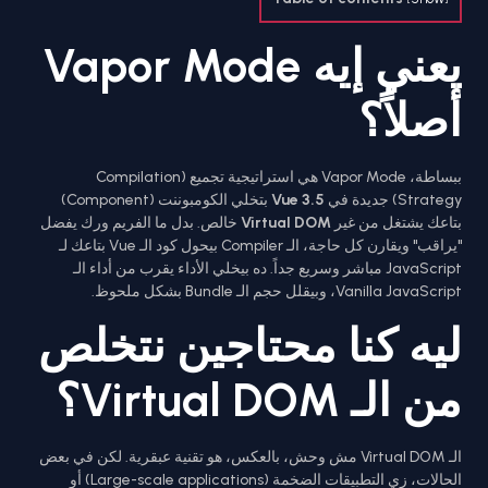
يعني إيه Vapor Mode
أصلاً؟
ببساطة، Vapor Mode هي استراتيجية تجميع (Compilation
Strategy) جديدة في
Vue 3.5
بتخلي الكومبوننت (Component)
بتاعك يشتغل من غير
Virtual DOM
خالص. بدل ما الفريم ورك يفضل
"يراقب" ويقارن كل حاجة، الـ Compiler بيحول كود الـ Vue بتاعك لـ
JavaScript مباشر وسريع جداً. ده بيخلي الأداء يقرب من أداء الـ
Vanilla JavaScript، وبيقلل حجم الـ Bundle بشكل ملحوظ.
ليه كنا محتاجين نتخلص
من الـ Virtual DOM؟
الـ Virtual DOM مش وحش، بالعكس، هو تقنية عبقرية. لكن في بعض
الحالات، زي التطبيقات الضخمة (Large-scale applications) أو