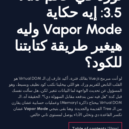
3.5: إيه حكاية
Vapor Mode وليه
هيغير طريقة كتابتنا
للكود؟
لو أنت مبرمج Vue.js بقالك فترة، أكيد عارف إن الـ Virtual DOM هو
القلب النابض للفريم ورك. هو اللي بيخلينا نكتب كود نظيف وبسيط، وهو
المسؤول عن تحديث الواجهة لما البيانات تتغير. لكن، هل سألت نفسك
قبل كدة: "هل فيه تمن بندفعه مقابل السهولة دي؟". الحقيقة آه، الـ
Virtual DOM بيحتاج ذاكرة (Memory) وعمليات حسابية عشان يقارن
بين الـ Tree القديمة والجديدة. وهنا بقى بتيجي
Vapor Mode
عشان
تكسر القاعدة دي وتخلي الأداء يوصل لمستوى تاني خالص.
Table of contents
[
Show
]