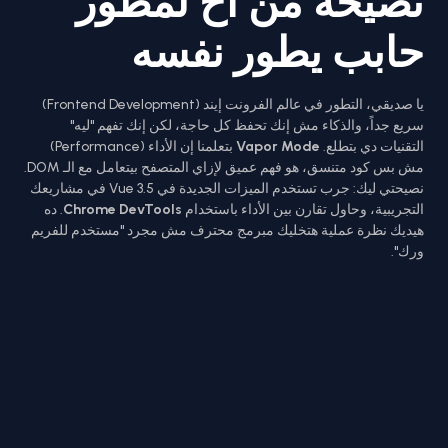
نصيحة من أخ لمطور
حابب يطور نفسه
يا صديقي، التطور في عالم الفرونت إيند (Frontend Development)
سريع جداً، والذكاء مش إنك تحفظ كل حاجة، لكن إنك تفهم "ليه"
التقنيات دي بتطلع.
Vapor Mode
بتعلمنا إن الأداء (Performance)
مش بس كود متنسق، هو فهم عميق لإزاي المتصفح بيتعامل مع الـ DOM.
نصيحتي ليك: جرب تستخدم الميزات الجديدة في Vue 3.5 في مشاريعك
التجريبية، وحاول تقارن بين الأداء باستخدام
Chrome DevTools
. ده
هيديك نظرة عملية هتخليك مبرمج محترف مش مجرد "مستخدم للفريم
ورك".