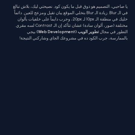
يا صاحبي، التصميم هو ذوق قبل ما يكون كود. نصيحتي ليك، بلاش تبالغ
في الـ Blur. زيادة الـ Blur بتخلي الموقع يبان تقيل ومزعج للعين. دائماً
خليك في منطقة الـ 10px لـ 20px، وجرب دايماً على خلفيات بألوان
مختلفة (صور، ألوان سادة) عشان تتأكد إن الـ Contrast لسه مقري.
التطور في مجال
تطوير الويب (Web Development)
بيجي
بالممارسة، جرب الكود ده في مشروعك الجاي وشاركني النتيجة!