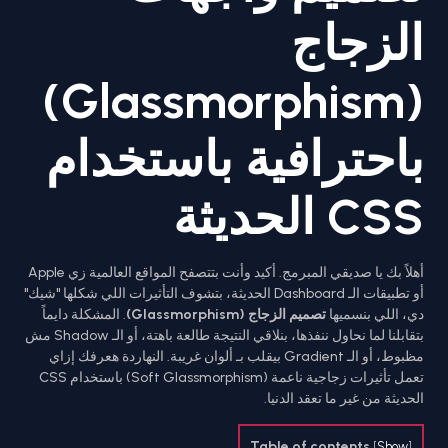
الزجاج
(Glassmorphism)
باحترافية باستخدام
CSS الحديثة
أهلاً بك يا صديقي المبرمج. أكيد وأنت بتتصفح المواقع العالمية زي Apple
أو تطبيقات الـ Dashboard الحديثة، بتشوف التأثيرات اللي شكلها "شيك"
دي، اللي بنسميها
تصميم الزجاج (Glassmorphism)
. المشكلة دايماً
بتقابلنا لما نحاول ننفذها، بنلاقي النتيجة طالعة باهتة، أو الـ Shadow مش
مظبوط، أو الـ Gradient بيقلب بـ ألوان غريبة. النهاردة هعرفك إزاي
تعمل تأثيرات زجاجية ناعمة (Soft Glassmorphism) باستخدام CSS
الحديثة من غير ما تعقد الدنيا.
Table of contents
[
Show
]