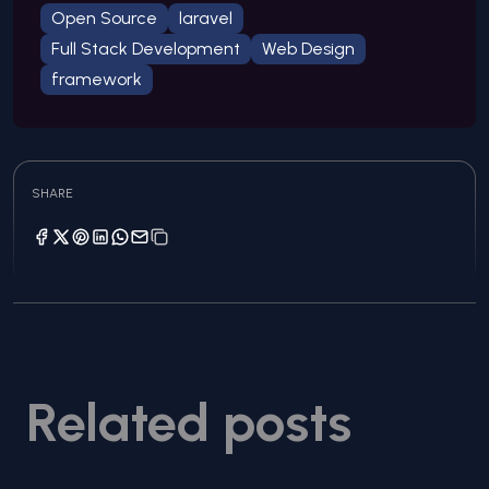
Open Source
laravel
Full Stack Development
Web Design
framework
SHARE
Related posts