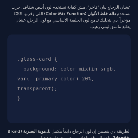
عشان الزجاج يبان "فاخر"، مش كفاية نستخدم لون أبيض شفاف. جرب
تستخدم
دالة خلط الألوان (Color Mix Function)
اللي وفرتها CSS
مؤخراً. دي بتخليك تدمج لون الخلفية الأساسي مع لون الزجاج عشان
يطلع تناسق لوني رهيب.
.glass-card {

  background: color-mix(in srgb, 
var(--primary-color) 20%, 
transparent);

الطريقة دي بتضمن إن لون الزجاج دايماً مكمل للـ
هوية البصرية (Brand
Identity)
بتاعة الموقع بتاعك، ومش مجرد لون دخيل.