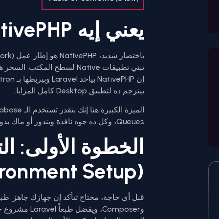
يعني إيه NativePHP؟
بيترجم ده لتطبيق Desktop كامل المزايا.
Queues، وكل ده جوه نافذة ويندوز أو ماك بدون ما تحتاج سيرفر خارجي.
الخطوة الأولى: ال
(Environment Setup)