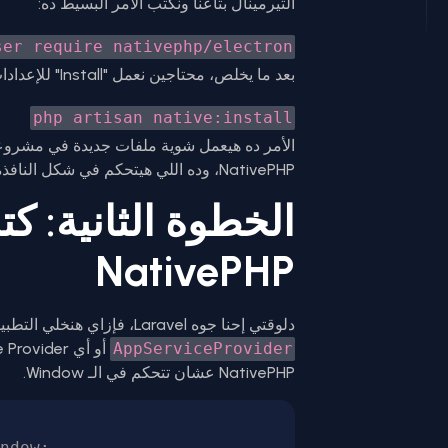
التيرمينال بتاعنا ونكتب الأمر البسيط ده:
ser require nativephp/electron
بعد ما يخلص، محتاجين نعمل "Install" للإعدادات الأساسية اللي هتربط تطبيقنا بـ Electron:
php artisan native:install
الأمر ده هيعمل شوية ملفات جديدة في مشروع
NativePHP، وده اللي هيتحكم في شكل النافذة وحجمها وتصرفات التطبيق.
الخطوة الثانية: كت
NativePHP
دلوقتي إحنا جوه Laravel، فإزاي هنخلي التطبيق يفتح نافذة؟ الموضوع أبسط مما تتخيل. في ملف
AppServiceProvider
NativePHP عشان تتحكم في الـ Window.
ndow;
