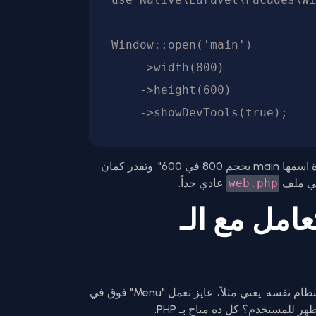
Window::open('main')

    ->width(800)

    ->height(600)

هنا إحنا بنقول للتطبيق: "يا سيدي، افتح لي نافذة اسمها main بحجم 800 في 600". وتقدر كمان
web.php
عادي جداً.
عامل مع الـ
القوة الحقيقية بتيجي لما تبدأ تستخدم ميزات النظام نفسه. يعني مثلاً، عايز تعمل "Menu" فوق في