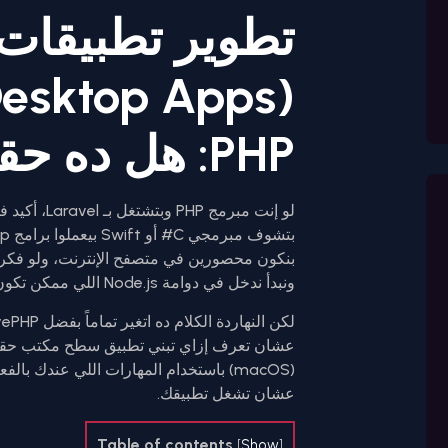
تطوير تطبيقات
PHP: هل ده حقيقة؟
لو إنت مبرم
ونبدأ ندخل في دوامة Node.js اللي ممكن تكون بعيدة عن دماغنا وتفكيرنا كلارفيل (Laravel).
(macOS) باستخدام المهارات اللي عندك ب
عشان تشغل تطبيقك.
Table of contents
[
Show
]