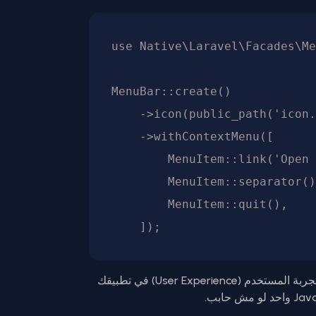
use Native\Laravel\Facades\Me
MenuBar::create()

    ->icon(public_path('icon.png'))

    ->withContextMenu([

        MenuItem::link('Open Dashboard', '/dashboard'),

        MenuItem::separator(),

        MenuItem::quit(),

تخيل إنك بتعمل الحاجات دي بـ PHP! ده بيخلي تجربة المستخدم (User Experience) في تطبيقك