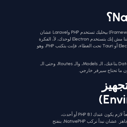
باختصار شديد، NativePHP هو إطار عمل (Framework) بيخليك تستخدم PHP وLaravel عشان
تبني تطبيقات Native لسطح المكتب. السحر هنا مش إنك بتستخدم Electron لوحدك، لأ، الفكرة
إن NativePHP بياخد Laravel وبيربطها بـ Electron أو Tauri تحت الغطاء، فإنت بتكتب PHP، وهو
الميزة الكبيرة هنا إنك بتقدر تستخدم الـ Database بتاعتك، الـ Models، والـ Routes، وحتى الـ
تجهيز
قبل أي حاجة، محتاج تتأكد إن جهازك جاهز. طبعاً لازم يكون عندك PHP 8.1 أو أحدث،
وComposer، ويفضل طبعاً Laravel مشروع جاهز. عشان نبدأ نركب NativePHP، بنفتح