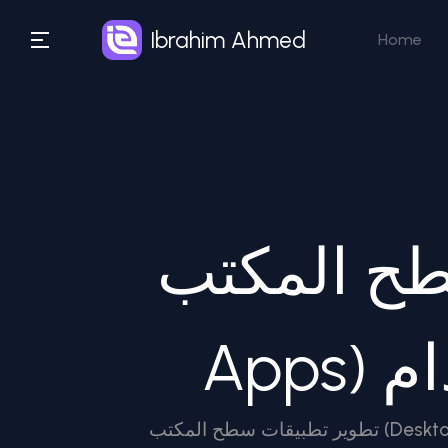
Ibrahim Ahmed
Home
كتب (Desktop
تطوير تطبيقات سطح المكتب (Desktop Apps) باستخدام PHP: هل ده حقيقة؟ لو إنت مبرمج PHP وبتشتغل بـ Laravel، أكيد في لحظة من