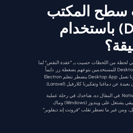
 سطح المكتب
(Desktop Apps) باستخدام
ج PHP وبتشتغل بـ Laravel، أكيد في لحظة من اللحظات حسيت بـ "عقدة النقص" لما
بتشوف مبرمجي C# أو Swift بيعملوا برامج Desktop للمستخدمين بتوعهم بضغطة زر. دايماً
بنكون محصورين في متصفح الإنترنت، ولو فكرنا نعمل Desktop App بنضطر نتعلم Electron
لكن النهاردة الكلام ده اتغير تماماً بفضل NativePHP. في المقال ده، هناخدك في رحلة عملية
عشان تعرف إزاي تبني تطبيق سطح مكتب حقيقي يشتغل على ويندوز (Windows) وماك
الفعل، ومن غير ما تضطر تقلب "فرونت إند ديفلوبر"