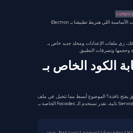
compo
ك، زي ملفات الإعدادات ومجلد جديد خاص بـ
ابة الكود الخاص بـ
أو أي Service Provider تانية، تقدر تستخدم الـ Facades الخاصة بـ
use Native\Laravel\Facades\Wi