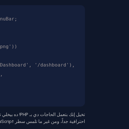
nuBar;

احترافية جداً، ومن غير ما تلمس سطر JavaScript واحد لو مش حابب.