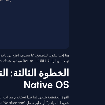
تبعت ليها رابط (URL) لـ Route موجود عندك في ملف
الخطوة الثالثة: الت
Native OS
شريط القوائم؟ أو عايز تعمل "Notification" تظهر للمستخدم؟ كل ده متاح بـ PHP: