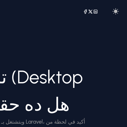
تط
Apps) باستخدام PHP: هل