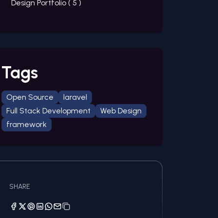
Design Portfolio (
5
)
Tags
Open Source
laravel
Full Stack Development
Web Design
framework
SHARE