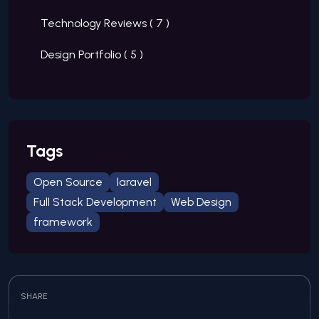
Technology Reviews (
7
)
Design Portfolio (
5
)
Tags
Open Source
laravel
Full Stack Development
Web Design
framework
SHARE