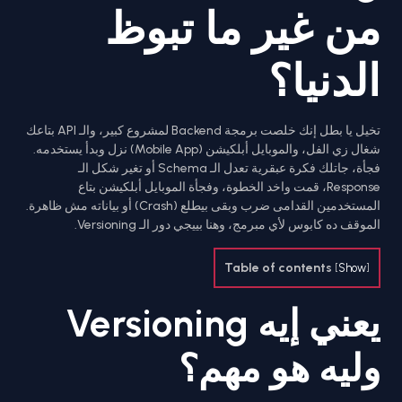
من غير ما تبوظ
الدنيا؟
تخيل يا بطل إنك خلصت برمجة Backend لمشروع كبير، والـ API بتاعك
شغال زي الفل، والموبايل أبلكيشن (Mobile App) نزل وبدأ يستخدمه.
فجأة، جاتلك فكرة عبقرية تعدل الـ Schema أو تغير شكل الـ
Response، قمت واخد الخطوة، وفجأة الموبايل أبلكيشن بتاع
المستخدمين القدامى ضرب وبقى بيطلع (Crash) أو بياناته مش ظاهرة.
الموقف ده كابوس لأي مبرمج، وهنا بييجي دور الـ Versioning.
Table of contents
[
Show
]
يعني إيه Versioning
وليه هو مهم؟