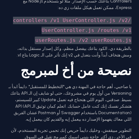
Controllers بتاعتك حسب الإصدار. مثلاً لو بتستخدم Node.js مع
Express، ممكن تعمل هيكل ملفات زي ده:
/controllers /v1 UserController.js /v2
UserController.js /routes /v1
userRoutes.js /v2 userRoutes.js
بالطريقة دي، الكود بتاعك بيفضل منظم، وكل إصدار مستقل بذاته،
ومش هتخاف أبداً وأنت بتعدل في v2 إنك تأثر على الـ Logic بتاع v1.
نصيحة من أخ لمبرمج
يا صاحبي، أهم حاجة في المهنة دي هي "التخطيط للمستقبل". دايماً ابدأ بـ
Versioning من أول يوم في مشروعك، حتى لو شايف إن الـ API بتاعك
بسيط. صدقني، اليوم اللي هتحتاج فيه تعمل Update كبير للسيستم،
هتشكر نفسك إنك كنت عامل حسابك. اتعلم كمان توثيق الـ API (API
Documentation) باستخدام Swagger أو Postman عشان الفريق
اللي معاك يفهموا الإصدار ده بيعمل إيه والقديم كان بيعمل إيه.
التطوير مبيقفش، وخليك دايماً حريص إنك تحمي تجربة المستخدم، لأن
في الآخر، دي أكتر حاجة بتبني اسمك كمبرمج تقيل في السوق.