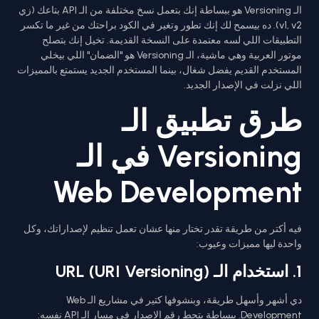
الـ Versioning هو ببساطة إنك بتعمل نسخ مختلفة من الـ API بتاعك (زي
v1, v2). ده بيسمح لك إنك تطور وتغير في الكود براحتك من غير ما تكسر
التطبيقات اللي لسه معتمدة على النسخة القديمة. تخيل إنك بتصلح
موتور العربية وهي ماشية، الـ Versioning هو "الضمان" اللي بيخلي
المستخدم القديم يفضل شغال، بينما المستخدم الجديد يستمتع بالمميزات
اللي نزلت في الإصدار الجديد.
طرق تطبيق الـ
Versioning في الـ
Web Development
فيه أكتر من طريقة تقدر تختار منها عشان تعمل تنظيم لإصداراتك، وكل
واحدة ليها مميزات وعيوب:
1. استخدام الـ URL (URI Versioning)
دي أشهر وأسهل طريقة، وبنشوفها كتير في مشاريع الـ Web
Development. ببساطة بتحط رقم الإصدار في مسار الـ API نفسه: