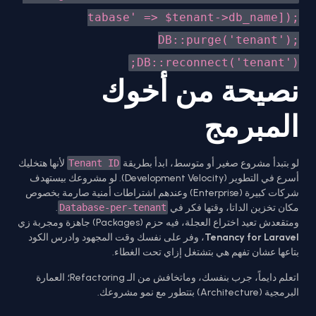
tabase' => $tenant->db_name]);
DB::purge('tenant');
DB::reconnect('tenant');
نصيحة من أخوك
المبرمج
لو بتبدأ مشروع صغير أو متوسط، ابدأ بطريقة
Tenant ID
لأنها هتخليك
أسرع في التطوير (Development Velocity). لو مشروعك بيستهدف
شركات كبيرة (Enterprise) وعندهم اشتراطات أمنية صارمة بخصوص
مكان تخزين الداتا، وقتها فكر في
Database-per-tenant
.
ومتقعدش تعيد اختراع العجلة، فيه حزم (Packages) جاهزة ومجربة زي
Tenancy for Laravel
، وفر على نفسك وقت المجهود وادرس الكود
بتاعها عشان تفهم هي بتشتغل إزاي تحت الغطاء.
اتعلم دايماً، جرب بنفسك، وماتخافش من الـ Refactoring؛ العمارة
البرمجية (Architecture) بتتطور مع نمو مشروعك.