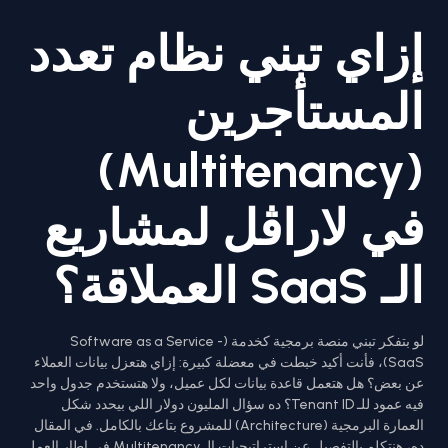
إزاي تبني نظام تعدد
المستأجرين
(Multitenancy)
في لاراڤل لمشاريع
الـ SaaS العملاقة؟
لو بتفكر تبني منصة برمجية كخدمة (Software as a Service -
SaaS)، فأنت أكيد خبطت في معضلة كبيرة: إزاي هتعزل بيانات العملاء
عن بعض؟ هل هتعمل قاعدة بيانات لكل عميل، ولا هتستخدم جدول واحد
فيه عمود للـ Tenant ID؟ ده سؤال المليون دولار اللي بيحدد شكل
العمارة البرمجية (Architecture) للمشروع بتاعك بالكامل. في المقال
ده، هنتكلم بالتفصيل عن استراتيجيات الـ Multitenancy في إطار العمل