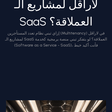
لاراڤل لمشاريع الـ
SaaS العملاقة؟
إزاي تبني نظام تعدد المستأجرين (Multitenancy) في لاراڤل
لمشاريع الـ SaaS العملاقة؟ لو بتفكر تبني منصة برمجية كخدمة
(Software as a Service - SaaS)، فأنت أكيد خبط