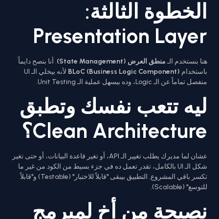
الخطوة الثالثة:
Presentation Layer
هنا بنستخدم الـ
منطق العرض (State Management)
. أنا بنصح دايماً
باستخدام
BLoC (Business Logic Component)
لأنه بيخلي الـ UI
منفصل تماماً عن الـ Logic، وده بيسهل عملية الـ Unit Testing.
ليه تتعب نفسك وتطبق
Clean Architecture؟
عشان لما مديرك يطلب تغيير الـ API، أو تغير قاعدة البيانات، أو حتى تغير
شكل الـ UI بالكامل، تقدر تعمل ده في جزء بسيط من الكود من غير ما
تكسر باقي المشروع. التطبيق بيبقى "قابلاً للاختبار" (Testable) و"قابلاً
للتوسع" (Scalable).
نصيحة من أخ لمبرمج