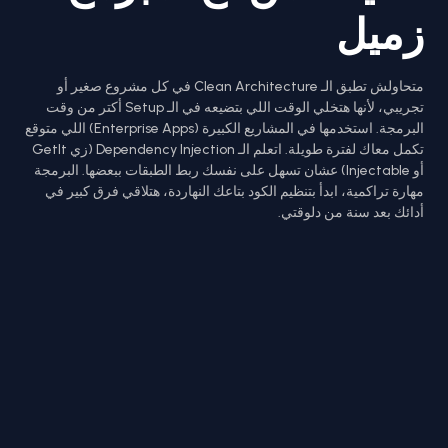
زميل
متحاولش تطبق الـ Clean Architecture في كل مشروع صغير أو
تجريبي، لأنها هتخلي الوقت اللي بتضيعه في الـ Setup أكتر من وقت
البرمجة. استخدمها في المشاريع الكبيرة (Enterprise Apps) اللي متوقع
تكمل معاك لفترة طويلة. اتعلم الـ Dependency Injection (زي GetIt
أو Injectable) عشان تسهل على نفسك ربط الطبقات ببعضها. البرمجة
مهارة تراكمية، ابدأ بتنظيم الكود بتاعك النهاردة، هتلاقي فرق كبير في
أدائك بعد سنة من دلوقتي.