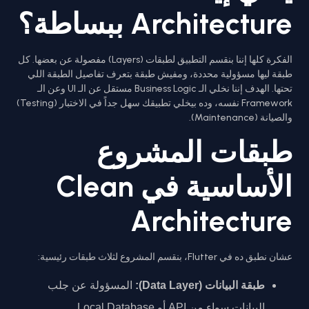
Architecture ببساطة؟
الفكرة كلها إننا بنقسم التطبيق لطبقات (Layers) مفصولة عن بعضها. كل
طبقة ليها مسؤولية محددة، ومفيش طبقة بتعرف تفاصيل الطبقة اللي
تحتها. الهدف إننا نخلي الـ Business Logic مستقل عن الـ UI وعن الـ
Framework نفسه، وده بيخلي تطبيقك سهل جداً في الاختبار (Testing)
والصيانة (Maintenance).
طبقات المشروع
الأساسية في Clean
Architecture
عشان نطبق ده في Flutter، بنقسم المشروع لثلاث طبقات رئيسية:
طبقة البيانات (Data Layer):
المسؤولة عن جلب
البيانات سواء من API أو Local Database.