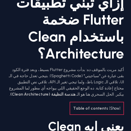
إزاي تبني تطبيقات
Flutter ضخمة
باستخدام Clean
Architecture؟
أكيد مريت بالموقف ده: بدأت مشروع Flutter بسيط، وبعد فترة الكود
بقى عبارة عن "سباجيتي" (Spaghetti Code). بتيجي تعدل حاجة في الـ
UI، تلاقي الـ Logic باظ، ولما تيجي تغير الـ API، تلاقي نص التطبيق
محتاج إعادة كتابة. ده الوجع الحقيقي اللي بيواجه أي مطور لما المشروع
بيكبر. الحل السحري هنا هو الـ
هندسة النظيفة (Clean Architecture)
.
Table of contents
[
Show
]
يعني إيه Clean