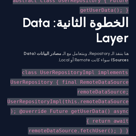
abstract class UserRepository { Future
getUserData(); }
الخطوة الثانية: Data
Layer
هنا بننفذ الـ Repository، وبنتعامل مع الـ
مصادر البيانات (Data
Sources)
سواء كانت Remote أو Local.
class UserRepositoryImpl implements
UserRepository { final RemoteDataSource
remoteDataSource;
UserRepositoryImpl(this.remoteDataSource
); @override Future getUserData() async
{ return await
remoteDataSource.fetchUser(); } }